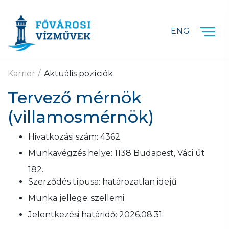
Ugrás a fő tartalomra
ENG
Karrier
Aktuális pozíciók
Tervező mérnök
(villamosmérnök)
Hivatkozási szám:
4362
Munkavégzés helye:
1138 Budapest, Váci út
182.
Szerződés típusa:
határozatlan idejű
Munka jellege:
szellemi
Jelentkezési határidő:
2026.08.31.