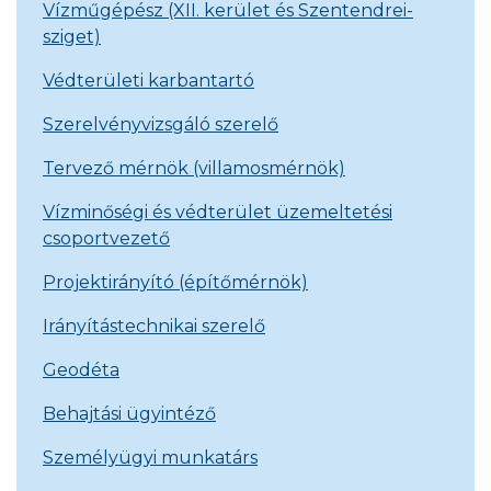
Vízműgépész (XII. kerület és Szentendrei-
sziget)
Védterületi karbantartó
Szerelvényvizsgáló szerelő
Tervező mérnök (villamosmérnök)
Vízminőségi és védterület üzemeltetési
csoportvezető
Projektirányító (építőmérnök)
Irányítástechnikai szerelő
Geodéta
Behajtási ügyintéző
Személyügyi munkatárs