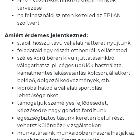
HI-V - Vezetékes hírközlési építmények
tervezése
ha felhasználói szinten kezeled az EPLAN
szoftvert
Amiért érdemes jelentkezned:
stabil, hosszú távú vállalati hátteret nyújtunk
feladataid egy részét otthonról is elláthatod
széles körű béren kívüli juttatásainkból
válogathatsz, pl. céges üdülők használata,
kamatmentes lakásvásárlási kölcsön, állatkerti
belépő, dolgozói kedvezmények, stb.
kipróbálhatod a vállalati sportolási
lehetőségeinket
támogatjuk személyes fejlődésedet,
képzésedre nagy gondot fordítunk
egészségbiztosításunk keretén belül részt
vehetsz különböző vizsgálatokon
munkatársaink munkaidőben használhatják az