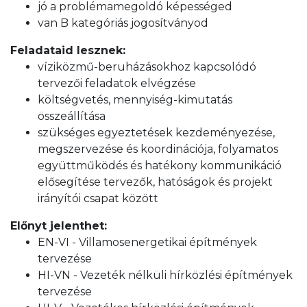
jó a problémamegoldó képességed
van B kategóriás jogosítványod
Feladataid lesznek:
víziközmű-beruházásokhoz kapcsolódó
tervezői feladatok elvégzése
költségvetés, mennyiség-kimutatás
összeállítása
szükséges egyeztetések kezdeményezése,
megszervezése és koordinációja, folyamatos
együttműködés és hatékony kommunikáció
elősegítése tervezők, hatóságok és projekt
irányítói csapat között
Előnyt jelenthet:
EN-VI - Villamosenergetikai építmények
tervezése
HI-VN - Vezeték nélküli hírközlési építmények
tervezése