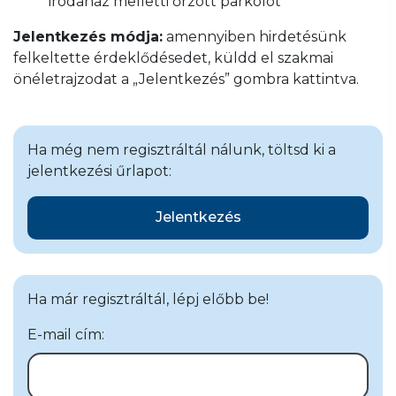
irodaház melletti őrzött parkolót
Jelentkezés módja:
amennyiben hirdetésünk
felkeltette érdeklődésedet, küldd el szakmai
önéletrajzodat a „Jelentkezés” gombra kattintva.
Ha még nem regisztráltál nálunk, töltsd ki a
jelentkezési űrlapot:
Jelentkezés
Ha már regisztráltál, lépj előbb be!
E-mail cím: