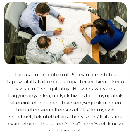
Társaságunk több mint 150 év üzemeltetési
tapasztalattal a közép-európai térség kiemelkedő
víziközmű szolgáltatója. Büszkék vagyunk
hagyományainkra, melyek biztos talajt nyújtanak
sikereink elérésében. Tevékenységünk minden
területén kiemelten kezeljük a környezet
védelmét, tekintettel arra, hogy szolgáltatásunk
olyan felbecsülhetetlen értékű természeti kincsre
épül, mint a víz.