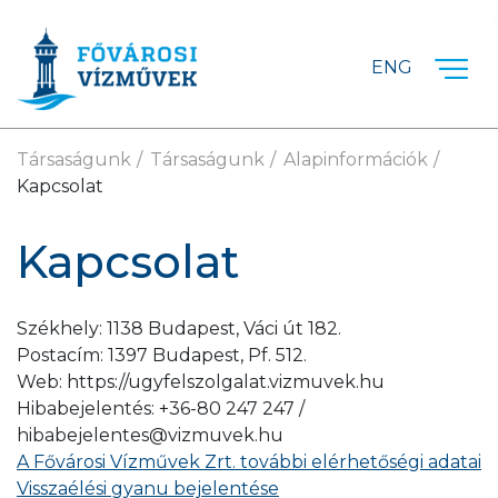
Ugrás a fő tartalomra
ENG
Társaságunk
Társaságunk
Alapinformációk
Kapcsolat
Kapcsolat
Székhely: 1138 Budapest, Váci út 182.
Postacím: 1397 Budapest, Pf. 512.
Web: https://ugyfelszolgalat.vizmuvek.hu
Hibabejelentés: +36-80 247 247 /
hibabejelentes@vizmuvek.hu
A Fővárosi Vízművek Zrt. további elérhetőségi adatai
Visszaélési gyanu bejelentése