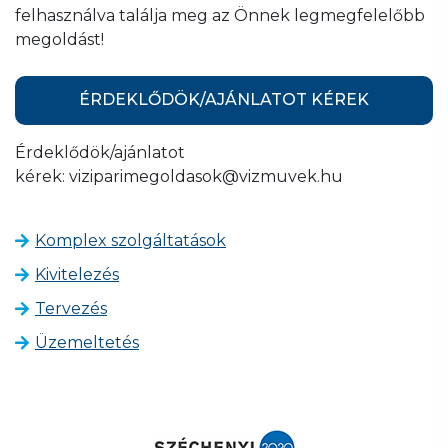
felhasználva találja meg az Önnek legmegfelelőbb
megoldást!
ÉRDEKLŐDÖK/AJÁNLATOT KÉREK
Érdeklődök/ajánlatot
kérek: viziparimegoldasok@vizmuvek.hu
Komplex szolgáltatások
Kivitelezés
Tervezés
Üzemeltetés