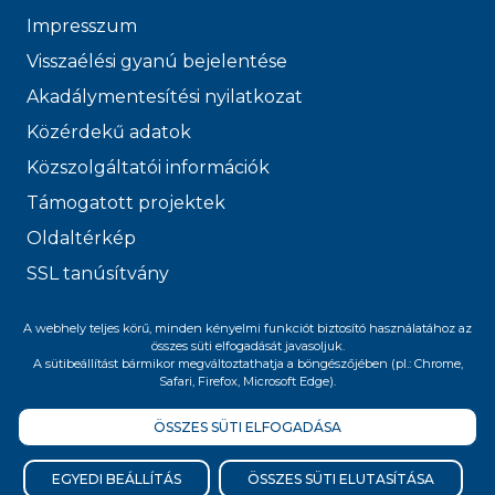
Impresszum
Visszaélési gyanú bejelentése
Akadálymentesítési nyilatkozat
Közérdekű adatok
Közszolgáltatói információk
Támogatott projektek
Oldaltérkép
SSL tanúsítvány
© 2026 FŐVÁROSI
A webhely teljes körű, minden kényelmi funkciót biztosító használatához az
összes süti elfogadását javasoljuk.
VÍZMŰVEK
A sütibeállítást bármikor megváltoztathatja a böngészőjében (pl.: Chrome,
Safari, Firefox, Microsoft Edge).
ÖSSZES SÜTI ELFOGADÁSA
Felnőttképzési nyilvántartási szám:
B/2020/005400
EGYEDI BEÁLLÍTÁS
ÖSSZES SÜTI ELUTASÍTÁSA