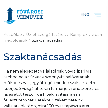
Ugrás a fő tartalomra
ENG
Kezdőlap
Üzleti szolgáltatások
Komplex vízipari
megoldások
Szaktanácsadás
Szaktanácsadás
Ha nem elégedett vállalatának ivóvíz, ipari víz,
technológiai víz vagy szennyvíz hálózatának
működésével, egy átfogó, minden szakterületre
kiterjedő vizsgálat során felmérjük rendszereit, és
javaslatot teszünk a hibák javítására és a
fejleszthető területekre. Szakembereink
vállalatunk több, mint 150 éves tapasztalatát