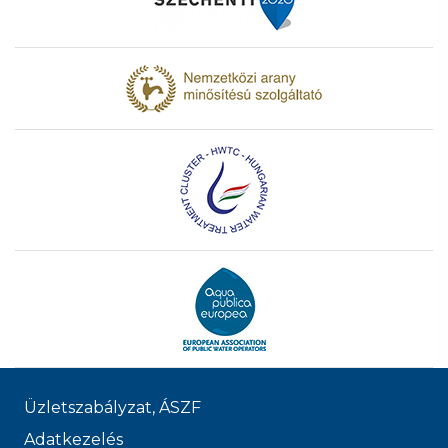
Üzletszabályzat, ÁSZF
Adatkezelés