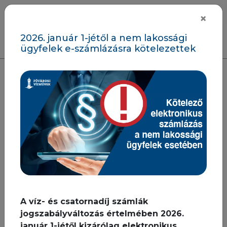
Ugrás a fő tartalomra
×
ENG
2026. január 1-jétől a nem lakossági
ügyfelek e-számlázásra kötelezettek
Kezdőlap
Információk
Számlázás,
számlamagyarázat
Gazdálkodó szervezetek és
intézmények számlázása
Gazdálkodó
szervezetek és
intézmények
számlázása
A víz- és csatornadíj számlák
jogszabályváltozás értelmében 2026.
január 1-jétől kizárólag elektronikus