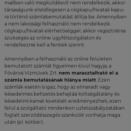
mailben való megküldésről nem rendelkezik, akkor
társaságunk elsődlegesen a cégkapu/hivatali kapu-
ra történő számlabemutatást állítja be. Amennyiben
a nem lakossági felhasználó nem rendelkezik
cégkapu/hivatali elérhetőséggel, akkor regisztrálnia
szükséges az online ügyfélszolgálaton és
rendelkeznie kell a fentiek szerint.
Amennyiben a felhasználó az online felületen
bemutatott számlát figyelmen kívül hagyja, a
Fővárosi Vízművek Zrt.
nem marasztalható el a
számla bemutatásának hiánya miatt
. Ezen
számlák esetén is igaz, hogy az elmaradt vagy
késedelmes befizetés behajtási költségátalány és
késedelmi kamat kivetését eredményezheti, ezen
felül a szolgáltató mindenkori üzletszabályzatában
foglalt szerződésszegés szankcióit vonhatja maga
után (pl. kötbér).