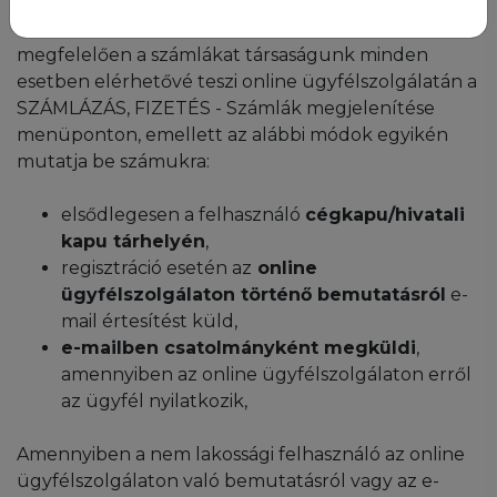
alapján a
nem lakossági felhasználók
elektronikus számlázásra kötelezettek
, ennek
megfelelően a számlákat társaságunk minden
esetben elérhetővé teszi online ügyfélszolgálatán a
SZÁMLÁZÁS, FIZETÉS - Számlák megjelenítése
menüponton, emellett az alábbi módok egyikén
mutatja be számukra:
elsődlegesen a felhasználó
cégkapu/hivatali
kapu tárhelyén
,
regisztráció esetén az
online
ügyfélszolgálaton történő bemutatásról
e-
mail értesítést küld,
e-mailben csatolmányként megküldi
,
amennyiben az online ügyfélszolgálaton erről
az ügyfél nyilatkozik,
Amennyiben a nem lakossági felhasználó az online
ügyfélszolgálaton való bemutatásról vagy az e-