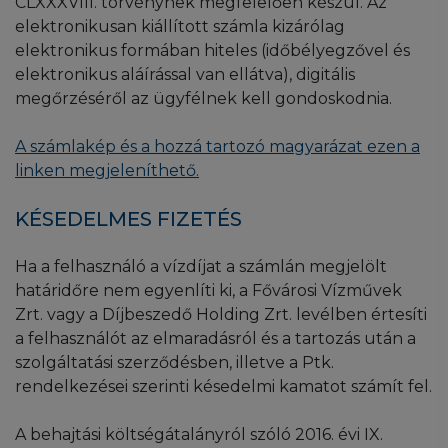
CLXXXVIII. törvénynek megfelelően készül. Az
elektronikusan kiállított számla kizárólag
elektronikus formában hiteles (időbélyegzővel és
elektronikus aláírással van ellátva), digitális
megőrzéséről az ügyfélnek kell gondoskodnia.
A számlakép és a hozzá tartozó magyarázat ezen a
linken megjeleníthető.
KÉSEDELMES FIZETÉS
Ha a felhasználó a vízdíjat a számlán megjelölt
határidőre nem egyenlíti ki, a Fővárosi Vízművek
Zrt. vagy a Díjbeszedő Holding Zrt. levélben értesíti
a felhasználót az elmaradásról és a tartozás után a
szolgáltatási szerződésben, illetve a Ptk.
rendelkezései szerinti késedelmi kamatot számít fel.
A behajtási költségátalányról szóló 2016. évi IX.