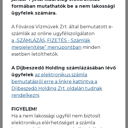
formában mutathatók be a nem lakossági
Leolvasás és számlázás gyakorisága
ügyfelek számára.
A Fővárosi Vízművek Zrt. által bemutatott e-
LEOLVASÁS ÉS SZÁMLÁZÁS
számlák az online ügyfélszolgálaton
GYAKORISÁGA
a „SZÁMLÁZÁS, FIZETÉS - Számlák
megjelenítése” menüpontban
minden
Társaságunk gazdálkodó szervezetek esetén – a
esetben letölthetők.
fogyasztás mértékétől függően – havonta,
kéthavonta vagy évente egyszer végez leolvasást,
A Díjbeszedő Holding számlázásában lévő
és havi vagy kéthavi számlázást alkalmaz.
ügyfelek
az elektronikus számla
bemutatásról erre a linkre kattintva a
Az éves egyszeri leolvasás időszakán kívül a havi
Díjbeszedő Holding Zrt. oldalán tudnak
számlát a beállított részérték vagy ügyfél mérőállás
rendelkezni
.
diktálása alapján állítjuk ki.
FIGYELEM!
A részérték módosítására bármikor lehetősége van
Ha a nem lakossági ügyfél nem biztosít
ügyfeleinknek az online ügyfélszolgálatunkon.
elektronikus elérhetőséget a számla