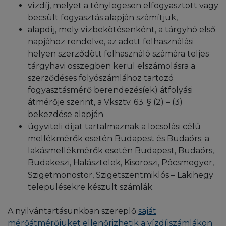
vízdíj, melyet a ténylegesen elfogyasztott vagy
becsült fogyasztás alapján számítjuk,
alapdíj, mely vízbekötésenként, a tárgyhó első
napjához rendelve, az adott felhasználási
helyen szerződött felhasználó számára teljes
tárgyhavi összegben kerül elszámolásra a
szerződéses folyószámlához tartozó
fogyasztásmérő berendezés(ek) átfolyási
átmérője szerint, a Vksztv. 63. § (2) – (3)
bekezdése alapján
ügyviteli díjat tartalmaznak a locsolási célú
mellékmérők esetén Budapest és Budaörs; a
lakásmellékmérők esetén Budapest, Budaörs,
Budakeszi, Halásztelek, Kisoroszi, Pócsmegyer,
Szigetmonostor, Szigetszentmiklós – Lakihegy
településekre készült számlák.
A nyilvántartásunkban szereplő
saját
mérőátmérőjüket ellenőrizhetik a vízdíjszámlákon