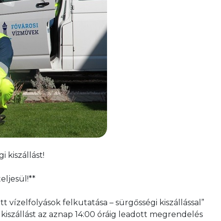
 kiszállást!
ljesül!**
t vízelfolyások felkutatása – sürgősségi kiszállással”
kiszállást az aznap 14:00 óráig leadott megrendelés