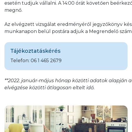
esetén tudjuk vállalni. A 14:00 órát követően beérkez
megnő.
Az elvégzett vizsgálat eredményéről jegyzőkönyv kész
munkanapon belül postára adjuk a Megrendelő szám
Tájékoztatáskérés
Telefon: 06 1 465 2679
**2022. január-május hónap közötti adatok alapján a
elvégzése közötti átlagosan eltelt idő.