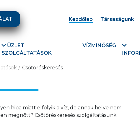
ÁLAT
Kezdőlap
Társaságunk
ÜZLETI
VÍZMINŐSÉG
SZOLGÁLTATÁSOK
INFOR
tatások
Csőtöréskeresés
lyen hiba miatt elfolyik a víz, de annak helye nem
ben megnőtt? Csőtöréskeresés szolgáltatásunk