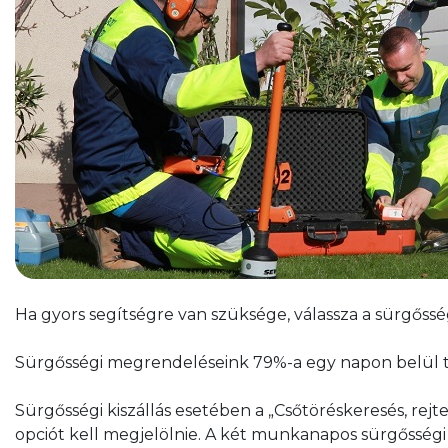
Ha gyors segítségre van szüksége, válassza a sürgősségi
Sürgősségi megrendeléseink 79%-a egy napon belül te
Sürgősségi kiszállás esetében a „Csőtöréskeresés, rejtet
opciót kell megjelölnie. A két munkanapos sürgősségi 