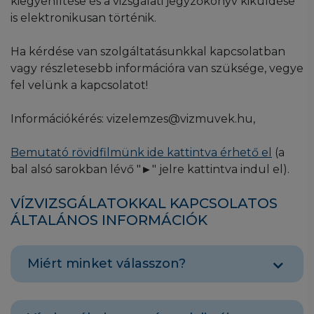
kiegyenlítése és a vizsgálati jegyzőkönyv kiküldése
ügyfélszolgálatunkon, ide kattintva
A kútengedélyeztetéshez szükséges
is elektronikusan történik.
rendelheti meg.
vízvizsgálatról bővebb információkat erre a
linkre kattintva talál.
Ha kérdése van szolgáltatásunkkal kapcsolatban
Amennyiben nemcsak saját célra végeztet
vagy részletesebb információra van szüksége, vegye
vízvizsgálatot, javasoljuk, hogy megrendelése
fel velünk a kapcsolatot!
előtt egyeztessen az illetékes szervezettel,
hogy pontosan milyen vizsgálatokra van
Információkérés: vizelemzes@vizmuvek.hu,
szükség, illetve szükséges-e az akkreditált
vízmintavétel.
Bemutató rövidfilmünk ide kattintva érhető el
(a
bal alsó sarokban lévő "►" jelre kattintva indul el).
VÍZVIZSGÁLATOKKAL KAPCSOLATOS
ÁLTALÁNOS INFORMÁCIÓK
Miért minket válasszon?
A
több mint 150 éves múlt
tal rendelkező
Fővárosi Vízművek Zrt. fennállása óta jelentős