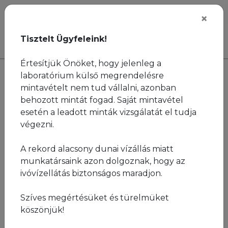
Ugrás a fő tartalomra
×
ENG
Tisztelt Ügyfeleink!
Értesítjük Önöket, hogy jelenleg a
Kezdőlap
Lakossági szolgáltatások
laboratórium külső megrendelésre
Vízvizsgálatok
Kútvízvizsgálatok
mintavételt nem tud vállalni, azonban
behozott mintát fogad. Saját mintavétel
Kútvízvizsgálatok
esetén a leadott minták vizsgálatát el tudja
végezni.
A rekord alacsony dunai vízállás miatt
Kútvizet használ, de nem biztos annak minőségét
munkatársaink azon dolgoznak, hogy az
illetően? Kútengedélyeztetéshez szükséges
ivóvízellátás biztonságos maradjon.
vízvizsgálatra van szüksége? Társaságunk
akkreditált laboratóriuma mindkét igényére
Szíves megértésüket és türelmüket
megoldást kínál.
köszönjük!