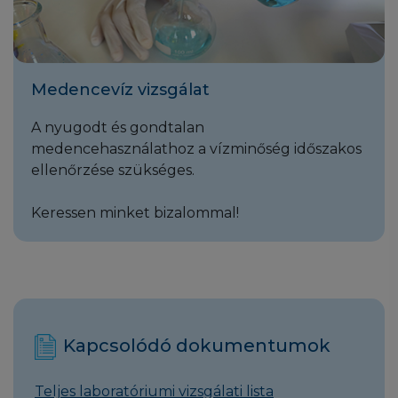
Munkatársaink tevékenysége mentes minden
olyan tényezőtől, ami a pártatlan és független
műszaki ítéletét befolyásolhatná.
Medencevíz vizsgálat
A nyugodt és gondtalan
medencehasználathoz a vízminőség időszakos
ellenőrzése szükséges.
Keressen minket bizalommal!
Kapcsolódó dokumentumok
Teljes laboratóriumi vizsgálati lista