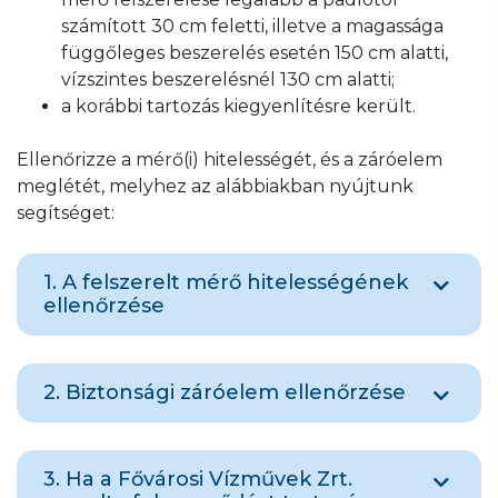
számított 30 cm feletti, illetve a magassága
függőleges beszerelés esetén 150 cm alatti,
vízszintes beszerelésnél 130 cm alatti;
a korábbi tartozás kiegyenlítésre került.
Ellenőrizze a mérő(i) hitelességét, és a záróelem
meglétét, melyhez az alábbiakban nyújtunk
segítséget:
1. A felszerelt mérő hitelességének
ellenőrzése
A mellékmérők hitelességi ideje 8 év, azaz a
2. Biztonsági záróelem ellenőrzése
mérő a hitelesítésének évében és utána még
8 évig hiteles, ha a hatósági plomba sértetlen
és megtalálható a mérőn. Ha a mérőn
Ellenőrizni kell, hogy a vízmérőn található-e
vagy előtte a vízvezetéken biztonsági
3. Ha a Fővárosi Vízművek Zrt.
sárga színű műanyag biztonsági záróelem.