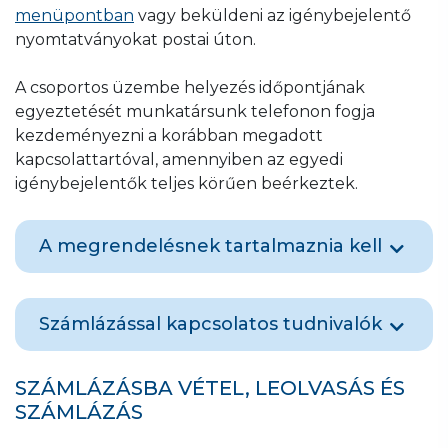
menüpontban
vagy beküldeni az igénybejelentő
nyomtatványokat postai úton.
A csoportos üzembe helyezés időpontjának
egyeztetését munkatársunk telefonon fogja
kezdeményezni a korábban megadott
kapcsolattartóval, amennyiben az egyedi
igénybejelentők teljes körűen beérkeztek.
A megrendelésnek tartalmaznia kell
az érintett lakások listáját (név, emelet/ajtó);
a költségviselő nevét, címét, melyre
Számlázással kapcsolatos tudnivalók
társaságunk a számlát kiállítja;
a kapcsolattartó nevét, címét, telefonszámát.
A kiszállási díjat a munkavégzés alapján
Hitelesítési év a mellékvízmérőn
SZÁMLÁZÁSBA VÉTEL, LEOLVASÁS ÉS
állapítjuk meg. (Egy kiszállással elvégzett
SZÁMLÁZÁS
munka esetén egy kiszállási díjat számlázunk.
Amennyiben viszont a munka mennyisége