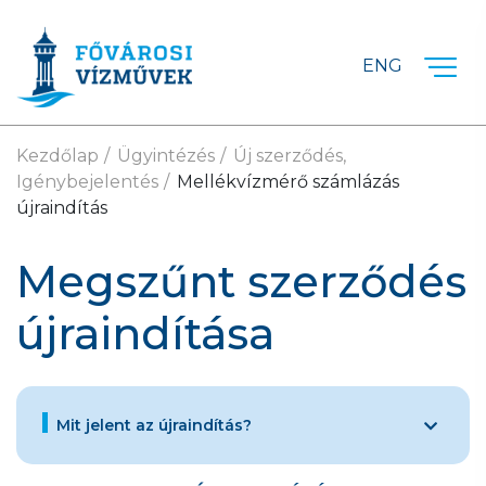
Ugrás a fő tartalomra
ENG
Kezdőlap
Ügyintézés
Új szerződés,
Igénybejelentés
Mellékvízmérő számlázás
újraindítás
Megszűnt szerződés
újraindítása
Mit jelent az újraindítás?