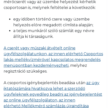
Amennyiben nem online ügyfélszolgálaton
Hitelesítési év a fém plombán
mérőcserét vagy az üzembe helyezést kérhetik
laboratóriumba szállítják.
SZÁMLÁZÁS ÚJRAINDÍTÁSÁNAK IGÉNYLÉSE
esetén külön díj kerül kiszámlázásra, amelyről
adta be az újraindítás igénylését, akkor az
csoportosan is, melynek feltételei a következők:
itt tájékozódhat
.
üzembe helyezés időpontjáról írásban
A sikeres újrahitelesítést követően az
tájékoztatjuk. A tájékoztatóban foglaltak
egy időben történő csere vagy üzembe
átmeneti vízmérőt az újrahitelesített
A szolgáltatás díját utólag a Főváros
szerint van lehetősége módosítani az
helyezés előre megadott címlista alapján;
vízmérőre cserélik, majd biztonsági
Vízművek Zrt, vagy megbízottja számlázza ki
időponton.
a teljes munkáról szóló számlát egy névre
záróelemmel (plombával) látják el.
(a helyszíni fizetés nem lehetséges).
állítja ki társaságunk.
Ha a mellékvízmérő nem felel meg a
A cserét vagy műszaki átvételt online
hitelesítő vizsgálaton, a már újonnan
ügyfélszolgálatunkon, az innen elérhető Csoportos
felszerelt vízmérő marad a felhasználási
lakás-mellékvízmérővel kapcsolatos megrendelés
helyen.
menüpontban kezdeményezheti
, melyhez
Hitelesítési év matricával, mely a mérő oldalán
regisztráció szükséges.
található
A csoportos igénybejelentés beadása után
az ügy
iktatószámára hivatkozva lehet a szerződő
ügyfeleknek egyedileg beadni az igénybejelentést
az online ügyfélszolgálaton, az innen
elérhető Mellékmérő számlázás újraindítása