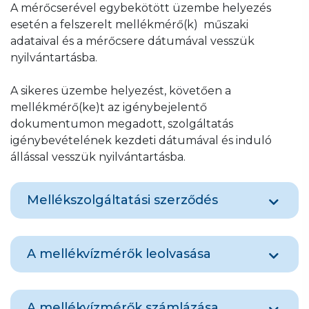
indokolja (pl.: 100 lakásos ház esetén), a
A mérőcserével egybekötött üzembe helyezés
kiszállási díj mértéke kiszállásonként a munkát
esetén a felszerelt mellékmérő(k) műszaki
végzők számának és a munkavégzés napjainak
adataival és a mérőcsere dátumával vesszük
függvényében kerül megállapításra, melyről
nyilvántartásba.
írásos ajánlatot küldünk.
Az üzembe helyezés helyszíni munkavégzés
A sikeres üzembe helyezést, követően a
és adminisztrációs díja fogyasztási helyenként
mellékmérő(ke)t az igénybejelentő
(lakásonként) kerül kiszámlázásra.
dokumentumon megadott, szolgáltatás
A csoportos megrendelés díjai ide kattintva
igénybevételének kezdeti dátumával és induló
tekinthetőek meg.
állással vesszük nyilvántartásba.
Mellékszolgáltatási szerződés
Hitelesítési év a mellékvízmérőn
Lakossági felhasználók
a mellékszolgáltatási
A mellékvízmérők leolvasása
szerződést az innen elérhető online
ügyfélszolgálat Szerződéses dokumentumok
menüpontjában tölthetik
le belépést
A mellékvízmérők leolvasása évente egyszer,
követően.
A mellékvízmérők számlázása
az éves leolvasási időszakban történik.