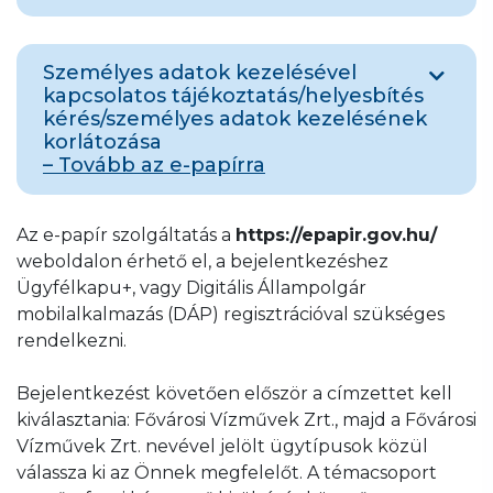
Bejelentésekor kérjük, szíveskedjen a
panasszal összefüggő minden szükséges
Amennyiben társaságunk által végzett
adatot részletesen feltüntetni az alapos
Személyes adatok kezelésével
tevékenységre vonatkozó adatokat szeretne
kapcsolatos tájékoztatás/helyesbítés
vizsgálat és a pontosabb válasz érdekében.
kikérni, azt ezen ügy keretében teheti meg.
kérés/személyes adatok kezelésének
korlátozása
– Tovább az e-papírra
Amennyiben társaságunk által nyilvántartott
Az e-papír szolgáltatás a
https://epapir.gov.hu/
személyes adataival kapcsolatban szeretne
weboldalon érhető el, a bejelentkezéshez
kérdés, vagy bejelentést tenni, azt ezen ügy
Ügyfélkapu+, vagy Digitális Állampolgár
keretében teheti meg.
mobilalkalmazás (DÁP) regisztrációval szükséges
rendelkezni.
Bejelentkezést követően először a címzettet kell
kiválasztania: Fővárosi Vízművek Zrt., majd a Fővárosi
Vízművek Zrt. nevével jelölt ügytípusok közül
válassza ki az Önnek megfelelőt. A témacsoport