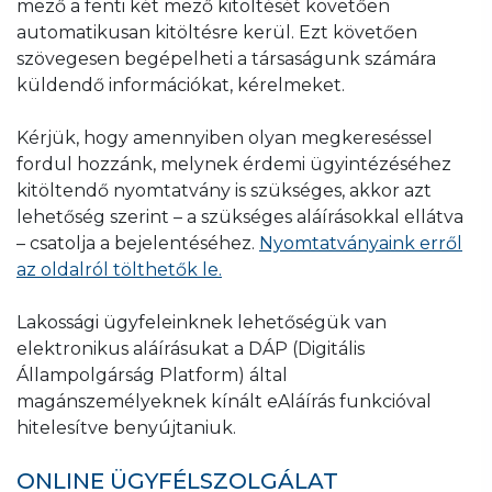
mező a fenti két mező kitöltését követően
automatikusan kitöltésre kerül. Ezt követően
szövegesen begépelheti a társaságunk számára
küldendő információkat, kérelmeket.
Kérjük, hogy amennyiben olyan megkereséssel
fordul hozzánk, melynek érdemi ügyintézéséhez
kitöltendő nyomtatvány is szükséges, akkor azt
lehetőség szerint – a szükséges aláírásokkal ellátva
– csatolja a bejelentéséhez.
Nyomtatványaink erről
az oldalról tölthetők le.
Lakossági ügyfeleinknek lehetőségük van
elektronikus aláírásukat a DÁP (Digitális
Állampolgárság Platform) által
magánszemélyeknek kínált eAláírás funkcióval
hitelesítve benyújtaniuk.
ONLINE ÜGYFÉLSZOLGÁLAT