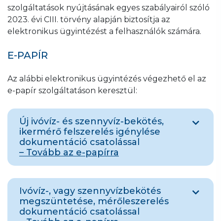
szolgáltatások nyújtásának egyes szabályairól szóló
2023. évi CIII. törvény alapján biztosítja az
elektronikus ügyintézést a felhasználók számára.
E-PAPÍR
Az alábbi elektronikus ügyintézés végezhető el az
e-papír szolgáltatáson keresztül:
Új ivóvíz- és szennyvíz-bekötés,
ikermérő felszerelés igénylése
dokumentáció csatolással
– Tovább az e-papírra
Ingatlanán új víz-, vagy szennyvíz bekötés,
Ivóvíz-, vagy szennyvízbekötés
vagy a meglévő mérőn kívül az aknában
megszüntetése, mérőleszerelés
felszerelendő ikermérő igényelésére
dokumentáció csatolással
vonatkozó igény bejelentés.