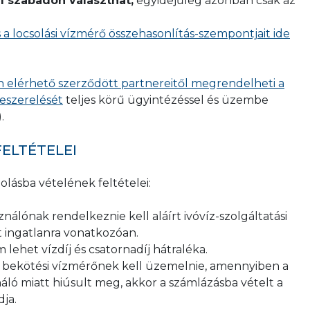
 szabadon választhat,
egyidejűleg azonban csak az
 a locsolási vízmérő összehasonlítás-szempontjait ide
n elérhető szerződött partnereitől megrendelheti a
eszerelését
teljes körű ügyintézéssel és üzembe
.
ELTÉTELEI
olásba vételének feltételei:
nálónak rendelkeznie kell aláírt ivóvíz-szolgáltatási
t ingatlanra vonatkozóan.
lehet vízdíj és csatornadíj hátraléka.
s bekötési vízmérőnek kell üzemelnie, amennyiben a
áló miatt hiúsult meg, akkor a számlázásba vételt a
dja.