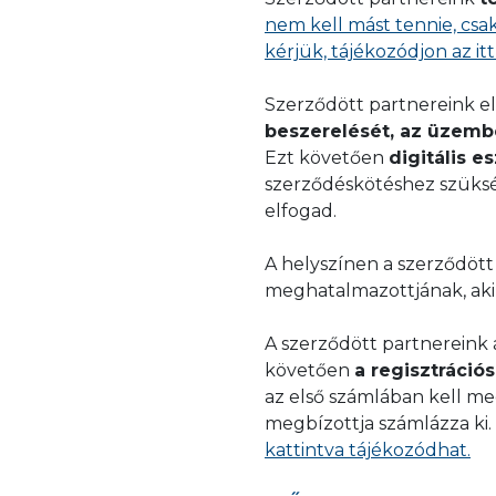
kiadja a hozzájáruló ny
nem kell mást tennie, csak
Amennyiben a benyújto
kérjük, tájékozódjon az i
kiadja a hozzájáruló ny
Szerződött partnereink e
beszerelését, az üzemb
Ezt követően
digitális e
szerződéskötéshez szükség
elfogad.
A helyszínen a szerződött 
meghatalmazottjának, aki a
A szerződött partnereink
követően
a regisztrációs
az első számlában kell me
megbízottja számlázza ki.
kattintva tájékozódhat.