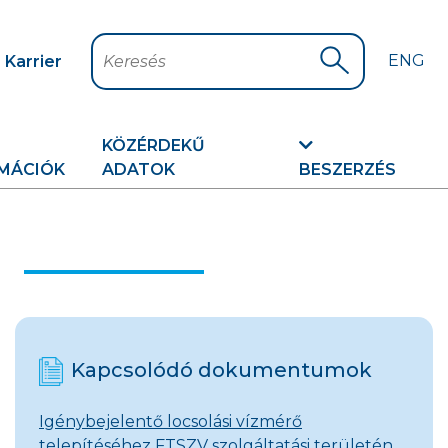
ENG
Karrier
Keresés
Keresés indítá
KÖZÉRDEKŰ
MÁCIÓK
ADATOK
BESZERZÉS
Kapcsolódó dokumentumok
Igénybejelentő locsolási vízmérő
telepítéséhez FTSZV szolgáltatási területén