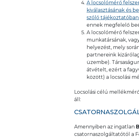
A locsolómérő felsze
kiválasztásának és b
szóló tájékoztatóban
ennek megfelelő beé
A locsolómérő felsze
munkatársának, vagy
helyezést, mely sorá
partnereink kizáróla
üzembe). Társaságun
átvételt, ezért a fag
között) a locsolási m
Locsolási célú mellékmérő
áll:
CSATORNASZOLGÁ
Amennyiben az ingatlan
B
csatornaszolgáltatótól a F