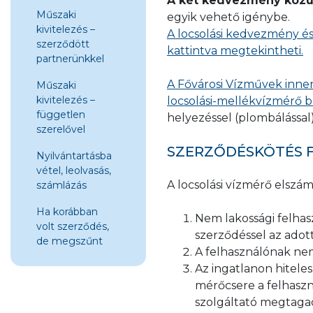
A két kedvezmény közül
Műszaki
egyik vehető igénybe.
kivitelezés –
A locsolási kedvezmény és
szerződött
kattintva megtekintheti.
partnerünkkel
A Fővárosi Vízművek inne
Műszaki
kivitelezés –
locsolási-mellékvízmérő b
független
helyezéssel (plombálással)
szerelővel
SZERZŐDÉSKÖTÉS F
Nyilvántartásba
vétel, leolvasás,
A locsolási vízmérő elszám
számlázás
Ha korábban
Nem lakossági felhasz
volt szerződés,
szerződéssel az adot
de megszűnt
A felhasználónak nem 
Az ingatlanon hitele
mérőcsere a felhaszn
szolgáltató megtaga