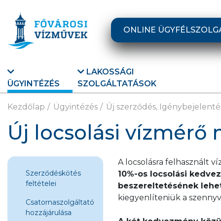
Ugrás a fő tartalomra
ONLINE ÜGYFÉLSZOLG
LAKOSSÁGI
ÜGYINTÉZÉS
SZOLGÁLTATÁSOK
Kezdőlap
Ügyintézés
Új szerződés, Igénybejelenté
Új locsolási vízmérő 
A locsolásra felhasznált v
Szerződéskötés
10%-os locsolási kedv
feltételei
beszereltetésének lehe
kiegyenlíteniük a szennyví
Csatornaszolgáltató
hozzájárulása