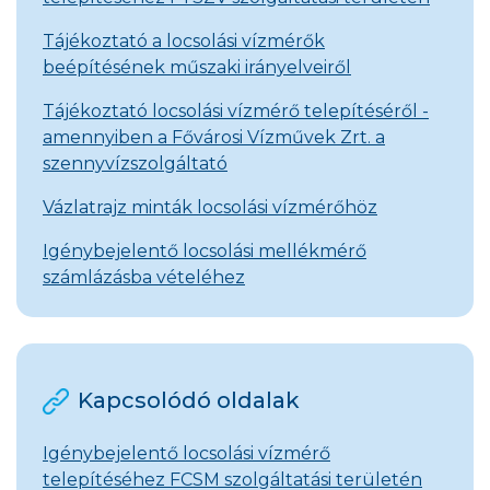
Tájékoztató a locsolási vízmérők
beépítésének műszaki irányelveiről
Tájékoztató locsolási vízmérő telepítéséről -
amennyiben a Fővárosi Vízművek Zrt. a
szennyvízszolgáltató
Vázlatrajz minták locsolási vízmérőhöz
Igénybejelentő locsolási mellékmérő
számlázásba vételéhez
Kapcsolódó oldalak
Igénybejelentő locsolási vízmérő
telepítéséhez FCSM szolgáltatási területén