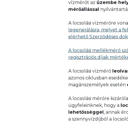
vízmérőt az
üzembe hely
szereplő adatokat meg ke
biztonsági záróelemet 
mérőállással
nyilvántartá
Személyes ügyfélszolg
kattintva letölthető I
Az alábbi dokumentum
A locsolási vízmérőre von
vételéhez nyomtatvány
helyezéshez:
legenerálásra, melyet a fe
elérhető Szerződéses d
az FCSM Zrt. vagy FTSZ
SZÁMLÁZÁSBA VÉT
amennyiben nem a Fő
A locsolási mellékmérő szá
formában kiadott hoz
regisztrációs díjak mérték
bemutatni),
a kitöltött – ide kat
Az üzembe helyezés díj
A locsolási vízmérő
leolv
számlázásba vételéh
azonos ciklusban esedéke
ügyfélszolgálaton t
magánszemélyek esetén
További feltételek:
A locsolási mérőre kizáról
ügyfeleinknek, hogy a
lo
az üzembe helyezés i
lehetősséggel
, annak é
kötést hozzáférhetőv
a szennyvízdíjból a locs
a locsolási mérőhöz 