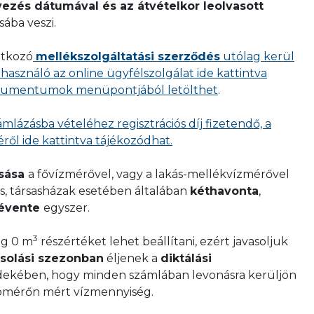
ezés dátumával és az átvételkor leolvasott
ll adni, valamint a nyilatkozatot fel kell tölteni.
a mérőre.
sába veszi.
álaton történő időpontkérés esetén az ide
génybejelentő locsolási mellékmérő számlázásba
ok bemutatása szükséges a sikeres üzembe
atkozó
mellékszolgáltatási szerződés
utólag kerül
 kitöltése szükséges.
lhasználó az online ügyfélszolgálat ide kattintva
okumentumok menüpontjából letölthet
.
V Kft. által kiállított
hozzájáruló nyilatkozat
,
EL IGÉNYLÉSE ONLINE
városi Vízművek a csatornaszolgáltató (elektronikus
mlázásba vételéhez regisztrációs díj fizetendő, a
zájáruló nyilatkozat esetén elegendő elektronikusan
éről ide kattintva tájékozódhat.
tintva elérhető Igénybejelentő locsolási mellékmérő
áról ide kattintva tájékozódhat.
asása
a fővízmérővel, vagy a lakás-mellékvízmérővel
ez – nyomtatványt
, amennyiben telefonos
s, társasházak esetében általában
kéthavonta
,
örtént az üzembe helyezés időpont egyeztetése.
évente
egyszer.
3
ag 0 m
részértéket lehet beállítani, ezért javasoljuk
csolási szezonban
éljenek a
diktálási
dőpontjára a mérőhelyet, a vízmérőt és az oldható
rdekében, hogy minden számlában levonásra kerüljön
é kell tenni,
olómérőn mért vízmennyiség.
kapcsolódó mérőhöz (legyen az főmérő vagy lakás-