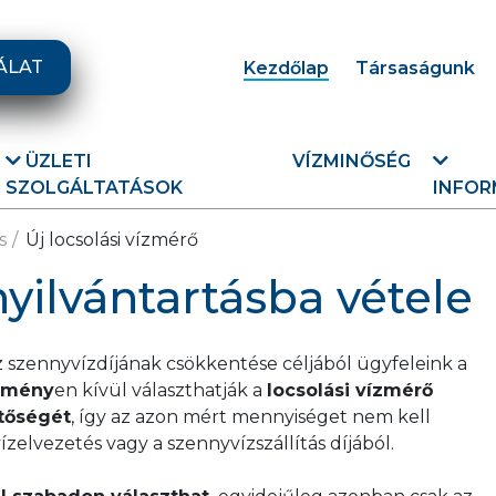
ÁLAT
Kezdőlap
Társaságunk
ÜZLETI
VÍZMINŐSÉG
SZOLGÁLTATÁSOK
INFOR
s
Új locsolási vízmérő
nyilvántartásba vétele
íz szennyvízdíjának csökkentése céljából ügyfeleink a
ezmény
en kívül választhatják a
locsolási vízmérő
tőségét
, így az azon mért mennyiséget nem kell
zelvezetés vagy a szennyvízszállítás díjából.