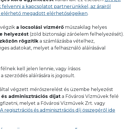
ilatkozatot a locsolási vízmérő felszereléséhez.
 felvenni a kapcsolatot partnerünkkel, az árairól
tt nyomtatvány megfelelő, akkor az FTSZV Kft.
tt elérhető megadott elérhetőségeiken
.
ilatkozatot a locsolási vízmérő felszereléséhez.
lvégzik
a locsolási vízmérő
műszakilag helyes
e helyezést
(zöld biztonsági záróelem felhelyezését).
szközön rögzítik
a számlázásba vételhez,
es adatokat, melyet a felhasználó aláírásával
félnek kell jelen lennie, vagy írásos
 szerződés aláírására is jogosult.
 által végzett mérőszerelést és üzembe helyezést
 és adminisztrációs díjat
a Fővárosi Vízművek felé
gfizetni, melyet a Fővárosi Vízművek Zrt. vagy
A regisztrációs és adminisztrációs díj összegéről ide