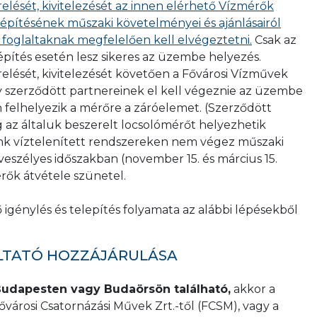
relését, kivitelezését az innen elérhető Vízmérők
eépítésének műszaki követelményei és ajánlásairól
 foglaltaknak megfelelően kell elvégeztetni.
Csak az
pítés esetén lesz sikeres az üzembe helyezés.
relését, kivitelezését követően a Fővárosi Vízművek
 szerződött partnereinek el kell végeznie az üzembe
n felhelyezik a mérőre a záróelemet. (Szerződött
g az általuk beszerelt locsolómérőt helyezhetik
k víztelenített rendszereken nem végez műszaki
yveszélyes időszakban (november 15. és március 15.
érők átvétele szünetel.
 igénylés és telepítés folyamata az alábbi lépésekből
LTATÓ HOZZÁJÁRULÁSA
udapesten vagy Budaörsön található,
akkor a
ővárosi Csatornázási Művek Zrt.-től (FCSM), vagy a