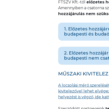
FTSZV Kft.-től
előzetes h
Amennyiben a csatorna sz
hozzájárulás nem szük
1. Előzetes hozzájár
budapesti és budaö
A szükséges igénybejel
2. Előzetes hozzájár
(www.fcsm.hu), vagy a
budapesti nem csat
közül.
A kitöltött, innen elé
személyesen az FC
A szükséges igénybeje
MŰSZAKI KIVITELE
postai úton a 1426
közül vagy a szolgáltat
elektronikusan az
A locsolási mérő szerelés
hivatali kapun ke
A kitöltött igénybejel
kivitelezővel lehet elvége
nyomtatvány kitöl
az ugyfelszolgalat@fts
helyezést is végző, ide kat
Budapest Váci út 182. s
Amennyiben a benyújto
úton a 1211 Budapest, 
Szerződött partnereink
t