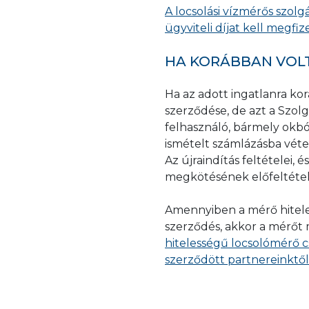
mellékvízmérő) biztos
A locsolási vízmérős szolg
az átadásra kerülő ví
ügyviteli díjat kell megfiz
nem pedig a felszerelé
9.) Korm. rendelet)],
HA KORÁBBAN VOL
a kivitelezés a Fővár
vízmérők kiválasztá
Ha az adott ingatlanra ko
ajánlásainak megfele
szerződése, de azt a Szolg
a locsolási hálózat n
felhasználó, bármely okbó
ismételt számlázásba véte
Az újraindítás feltételei
Szabálytalan kivitelezé
megkötésének előfeltételei
dokumentumok) meghi
kiszállási díj
kerül kis
Amennyiben a mérő hitele
szerződés, akkor a mérőt 
hitelességű locsolómérő c
szerződött partnereinktől 