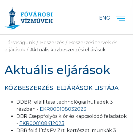
Ugrás a fő tartalomra
ENG
Társaságunk
Beszerzés
Beszerzési tervek és
eljárások
Aktuális közbeszerzési eljárások
Aktuális eljárások
KÖZBESZERZÉSI ELJÁRÁSOK LISTÁJA
DDBR felállítása technológiai hulladék 3
részben -
EKR000108032023
DBR Cseppfolyós klór és kapcsolódó feladatok
-
EKR000108412023
DBR felállítás FV Zrt. kertészeti munkák 3