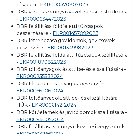
részben -
EKR000370802023
DBR víz- és szennyvízvezeték rekonstrukcióra
-
EKR000634472023
DBR felállítása földfeletti tűzcsapok
beszerzésére -
EKR001457092023
DBR létrehozása göv idomok, göv csövek
beszerzése -
EKR001349982023
DBR felállítása földalatti tűzcsapok szállítására
-
EKR001870822023
DBR töltőanyagok és sitt be- és elszállítására -
EKR000255532024
DBR Elektromos anyagok beszerzése -
EKR000662062024
DBR töltőanyagok, sitt be- és elszállítására
HÜK -
EKR000614212024
DBR kötőelemek és javítóidomok szállítására -
EKR000940052024
DBR felállítása szennyvízkezelési vegyszerek -
EKR002042662024