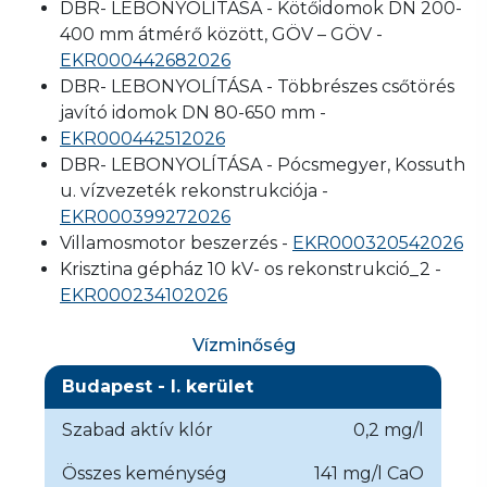
DBR- LEBONYOLÍTÁSA - Kötőidomok DN 200-
400 mm átmérő között, GÖV – GÖV -
EKR000442682026
DBR- LEBONYOLÍTÁSA - Többrészes csőtörés
javító idomok DN 80-650 mm -
EKR000442512026
DBR- LEBONYOLÍTÁSA - Pócsmegyer, Kossuth
u. vízvezeték rekonstrukciója -
EKR000399272026
Villamosmotor beszerzés -
EKR000320542026
Krisztina gépház 10 kV- os rekonstrukció_2 -
EKR000234102026
Vízminőség
Budapest - I. kerület
Szabad aktív klór
0,2 mg/l
Összes keménység
141 mg/l CaO