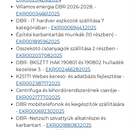
Villamos energia DBR 2026-2028. -
EKR000346612025
DBR - IT hardver eszközök szállítása 7
kategóriában -
EKR000694432025
Építési karbantartási munkák (10 részben) -
EKR001895962025
Összekötő csőanyagok szállítása 2 részben -
EKR002037082025
DBR- BKSZTT HAK 190801 és 190802 hulladék
kezelése 3. -
EKR002466282025
K25171 Webes kereső- és adatbázis fejlesztése -
EKR002387172025
Centrifuga és kihordórendszerének cseréje -
EKR002177702025
DBR mobiltelefonok és kiegészítők szállítására
-
EKR000692302025
DBR -Netzsch szivattyúk alkatrészei és
karbantart. -
EKR001880832025