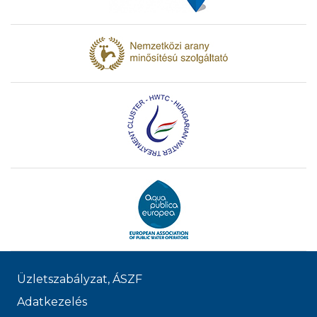
Üzletszabályzat, ÁSZF
Adatkezelés