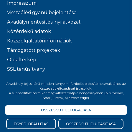
Impresszum
Visszaélési gyanú bejelentése
Akadálymentesítési nyilatkozat
Közérdekű adatok
Közszolgáltatói információk
Támogatott projektek
Oldaltérkép
SSL tanúsítvány
© 2026 FŐVÁROSI
A webhely teljes körű, minden kényelmi funkciót biztosító használatához az
összes süti elfogadását javasoljuk.
VÍZMŰVEK
A sütibeállítást bármikor megváltoztathatja a böngészőjében (pl.: Chrome,
Safari, Firefox, Microsoft Edge).
ÖSSZES SÜTI ELFOGADÁSA
Felnőttképzési nyilvántartási szám:
B/2020/005400
EGYEDI BEÁLLÍTÁS
ÖSSZES SÜTI ELUTASÍTÁSA
Üdvözlöm, miben segíthetek?
Én egy információs robot vagyok, segítek eligazodni a honlapon és az online ügyfélszolgálati felületen. Meg tudom mondani, hogy milyen esetben mi a teendője, hol talál információkat.
Kérem, egyszerű mondatokban fogalmazzon, és ügyeljen a helyesírásra. Minden kérdésével segítséget nyújt a fejlődésemben. Kapcsolódó [adatkezelési tájékoztatót|https://www.vizmuvek.hu/files/public/new/fovarosi-vizmuvek/kozerdeku-adatok/adatvedelem/adatkezelesi-tajekoztato-chatbot.pdf] a kérdés feltételével elfogadja.