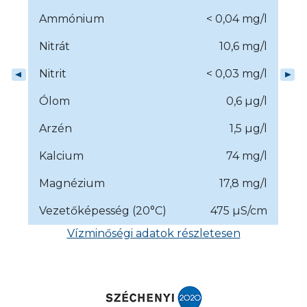
Ammónium
< 0,04 mg/l
Nitrát
10,6 mg/l
Nitrit
< 0,03 mg/l
Ólom
0,6 µg/l
Arzén
1,5 µg/l
Kalcium
74 mg/l
Magnézium
17,8 mg/l
Vezetőképesség (20°C)
475 µS/cm
Vízminőségi adatok részletesen