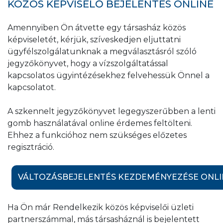
KÖZÖS KÉPVISELŐ BEJELENTÉS ONLINE
Amennyiben Ön átvette egy társasház közös
képviseletét, kérjük, szíveskedjen eljuttatni
ügyfélszolgálatunknak a megválasztásról szóló
jegyzőkönyvet, hogy a vízszolgáltatással
kapcsolatos ügyintézésekhez felvehessük Önnel a
kapcsolatot.
A szkennelt jegyzőkönyvet legegyszerűbben a lenti
gomb használatával online érdemes feltölteni.
Ehhez a funkcióhoz nem szükséges előzetes
regisztráció.
VÁLTOZÁSBEJELENTÉS KEZDEMÉNYEZÉSE ONLI
Ha Ön már Rendelkezik közös képviselői üzleti
partnerszámmal, más társasháznál is bejelentett