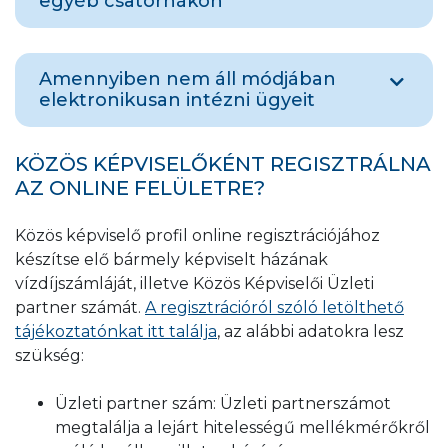
egyéb csatornákon
Amennyiben nincs lehetősége online
Amennyiben nem áll módjában
regisztrálni, kérjük, az online felületen az
elektronikusan intézni ügyeit
innen elérhető online ügyfélszolgálat
üzenetküldés menüpontjában válassza az
„Ügyfél vagyok, rendelkezem vízmérővel”
Ha nem áll módjában elektronikusan intézni
KÖZÖS KÉPVISELŐKÉNT REGISZTRÁLNA
opciót
és rövid üzenet kíséretével és a
ügyeit, levelezési címünkre tudja bejelenteni
AZ ONLINE FELÜLETRE?
bekötési mérő készülékhelyének és gyári
a változást, az igazoló dokumentum
számának segítségével töltse fel a
segítségével. (1397 Budapest, Pf. 512 )
Közös képviselő profil online regisztrációjához
lemondásról szóló okiratot a lenti gomb
Kérjük, hogy a gördülékeny és gyors
készítse elő bármely képviselt házának
használatával.
ügyintézés, illetve az Ön adatbiztonsága
vízdíjszámláját, illetve Közös Képviselői Üzleti
érdekében, amennyiben írásos formában
partner számát.
A regisztrációról szóló letölthető
keresi fel ügyfélszolgálatunkat, levelében
tájékoztatónkat itt találja
, az alábbi adatokra lesz
tüntesse fel a vízdíjszámlán megtalálható
szükség:
azonosítót (készülékhely, szerződéses
folyószámlaszám).
Üzleti partner szám: Üzleti partnerszámot
megtalálja a lejárt hitelességű mellékmérőkről