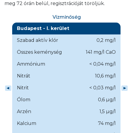
meg 72 órán belül, regisztrációját töröljük.
Vízminőség
Budapest - I. kerület
Szabad aktív klór
0,2 mg/l
Összes keménység
141 mg/l CaO
Ammónium
< 0,04 mg/l
Nitrát
10,6 mg/l
Nitrit
< 0,03 mg/l
Ólom
0,6 µg/l
Arzén
1,5 µg/l
Kalcium
74 mg/l