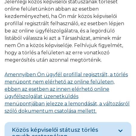
Jelenlegi közös képviselői státuszának törlését
segítségével. (1397 Budapest, Pf. 512 )
online felületünkön abban az esetben
Kérjük, hogy a gördülékeny és gyors
kezdeményezheti, ha Ön már közös képviselői
ügyintézés, illetve az Ön adatbiztonsága
profillal regisztrált felhasználó, ez esetben lépjen
érdekében, amennyiben írásos formában
be az online ügyfélszolgálatra, és a legördülő
keresi fel ügyfélszolgálatunkat, levelében
listából válassza ki azt a Társasházat, aminek már
tüntesse fel a vízdíjszámlán megtalálható
nem Ön a közös képviselője. Felhívjuk figyelmét,
azonosítót (készülékhely, szerződéses
hogy a törlés a felületen az erre vonatkozó
folyószámlaszám).
megerősítés után azonnal megtörténik.
Amennyiben Ön ügyfél profillal regisztrált, a törlés
menüpont nem elérhető az online felületen,
ebben az esetben az innen elérhető online
ügyfélszolgálat üzenetküldés
menüpontjában jelezze a lemondását, a változásról
szóló dokumentum csatolása mellett.
Közös képviselői státusz törlés