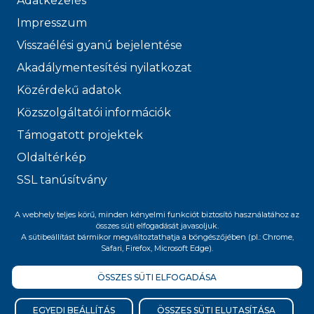
Adatkezelés
Impresszum
Visszaélési gyanú bejelentése
Akadálymentesítési nyilatkozat
Közérdekű adatok
Közszolgáltatói információk
Támogatott projektek
Oldaltérkép
SSL tanúsítvány
© 2026 FŐVÁROSI
A webhely teljes körű, minden kényelmi funkciót biztosító használatához az
összes süti elfogadását javasoljuk.
VÍZMŰVEK
A sütibeállítást bármikor megváltoztathatja a böngészőjében (pl.: Chrome,
Safari, Firefox, Microsoft Edge).
ÖSSZES SÜTI ELFOGADÁSA
Felnőttképzési nyilvántartási szám:
B/2020/005400
EGYEDI BEÁLLÍTÁS
ÖSSZES SÜTI ELUTASÍTÁSA