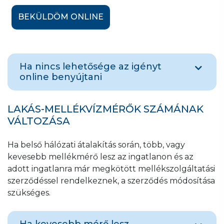
BEKÜLDÖM ONLINE
Ha nincs lehetősége az igényt
online benyújtani
A
Kérelem mellékszolgáltatási szerződés
LAKÁS-MELLÉKVÍZMÉRŐK SZÁMÁNAK
megszüntetésére című nyomtatvány
VÁLTOZÁSA
letölthető a honlapról, erről a linkről
, amelyet
a felhasználónak hiánytalanul kitöltve az
Ha belső hálózati átalakítás során, több, vagy
ügyfélszolgálati elérhetőségeink egyikén
kevesebb mellékmérő lesz az ingatlanon és az
(melyekről erre a linkre kattintva
adott ingatlanra már megkötött mellékszolgáltatási
tájékozódhat) kell eljuttatnia társaságunk
szerződéssel rendelkeznek, a szerződés módosítása
részére
.
szükséges.
Ha kevesebb mérő lesz