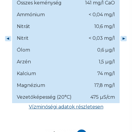
Összes keménység
141 mg/l CaO
Ammónium
< 0,04 mg/l
Nitrát
10,6 mg/l
Nitrit
< 0,03 mg/l
Ólom
0,6 µg/l
Arzén
1,5 µg/l
Kalcium
74 mg/l
Magnézium
17,8 mg/l
Vezetőképesség (20°C)
475 µS/cm
Vízminőségi adatok részletesen