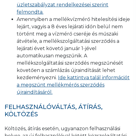
üzletszabályzat rendelkezései szerint
felmondta.
Amennyiben a mellékvízmérő hitelesítési ideje
lejárt, vagyis a 8 éves lejárati időn belül nem
történt meg a vízmérő cseréje és műszaki
átvétele, a mellékszolgáltatási szerződés a
lejárati évet követő január 1-jével
automatikusan megszűnik. A
mellékszolgáltatási szerződés megszűnését
követően a számlázás újraindítását lehet
kezdeményezni.
Ide kattintva talál információt
a megszűnt mellékmérős szerződés
újraindításáról.
FELHASZNÁLÓVÁLTÁS, ÁTÍRÁS,
KÖLTÖZÉS
Költözés, átírás esetén, ugyanazon felhasználási
helyre, az új felhasználóval kötött közszolgáltatási