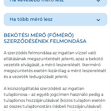
Ha egy, vagy több mérő megszűnik, ezáltal a
Ha több mérő lesz
felhasználási helyen belül a mellékvízmérők
száma csökken a korábban már jóváhagyott
tervhez/ vázlatrajzhoz képest, részleges
Mérő darabszám növekedése esetén
BEKÖTÉSI MÉRŐ (FŐMÉRŐ)
törlést kell igényelni. Ennek elbírálásához új
Igénybejelentő lakás-mellékmérő
SZERZŐDÉSÉNEK FELMONDÁSA
vázlatrajz beadása szükséges.
számlázásba vételéhez nyomtatvány kitöltése
és beküldése szükséges, melyet erről a linkről
A szerződés felmondása az ingatlan vízzel való
A vázlatrajzot egyszerű szabadkézi rajzként
érhet el.
ellátásának megszüntetését jelenti, azaz a bekötő
Ön is elkészítheti, nem igényel szakértői
vezeték elvágását, a mérő leszerelését. Ikermérő
közreműködést, nem szükséges külön
A nyomtatványt legegyszerűbben online
megszüntetés esetén kizárólag a mérő leszerelését
díjazásért megbíznia vele szakembert (pl.
csatolmányként tudja számunkra elküldeni
és a vezeték ledugózását jelenti.
tervezőt, vízvezeték-szerelőt).
az Üzenetküldés menüponton, ide kattintva
,
de
eljuttathatja társaságunknak egyéb
A közszolgáltatási szerződést az ingatlan
Az online felületen, a beadás során is
ügyfélszolgálati
tulajdonosa – az egyéb jogcímen használó pedig a
elkészítheti
a vázlatrajzot, vagy a Felhasználói
elérhetőségeinken (melyekről erre a linkre
tulajdonos hozzájárulásával (közös tulajdon esetén
nyilatkozat és Vázlatrajz lakás-mellékvízmérő
kattintva tájékozódhat) keresztül is
.
az összes tulajdonostárs írásbeli hozzájárulásával)
beszereléséről nyomtatványon is