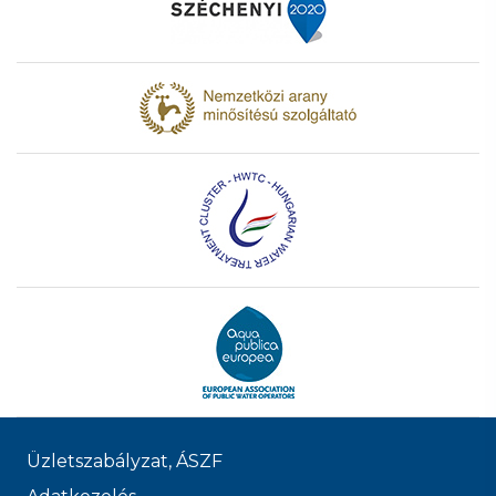
Üzletszabályzat, ÁSZF