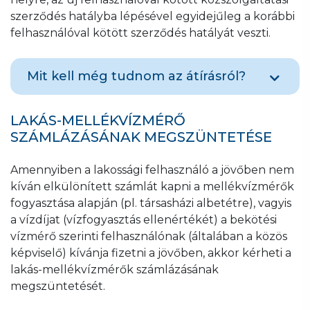
szerződés hatályba lépésével egyidejűleg a korábbi
felhasználóval kötött szerződés hatályát veszti.
Mit kell még tudnom az átírásról?
Az átírási kérelmet legegyszerűbben online
LAKÁS-MELLÉKVÍZMÉRŐ
felületünkön nyújthatja be, erre a linkre
SZÁMLÁZÁSÁNAK MEGSZÜNTETÉSE
kattintva
. Az
átírásról bővebben itt olvashat
.
Amennyiben a lakossági felhasználó a jövőben nem
Ha a felhasználó nem az ingatlan tulajdonosa,
kíván elkülönített számlát kapni a mellékvízmérők
hanem az ingatlan egyéb jogcímen
fogyasztása alapján (pl. társasházi albetétre), vagyis
használója, (pl. bérlő/üzemeltető) és az
a vízdíjat (vízfogyasztás ellenértékét) a bekötési
ingatlanra vonatkozó szerződése megszűnik,
vízmérő szerinti felhasználónak (általában a közös
minden felhasználással és üzemeltetéssel
képviselő) kívánja fizetni a jövőben, akkor kérheti a
kapcsolatos jog és kötelezettség a
lakás-mellékvízmérők számlázásának
tulajdonos(ok) feladata lesz, a jogszabályban
megszüntetését.
meghatározott mögöttes felelősség miatt,