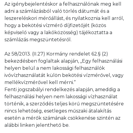
erről erre a linkre kattintva olvashat
.
Az igénybejelentéskor a felhasználónak meg kell
adni a számlázásból való törlés dátumát és a
A korábbi felhasználó a változás bejelentés
leszereléskori mérőállást, és nyilatkoznia kell arról,
keretében a közszolgáltatási szerződését is
hogy a bekötési vízmérő díjfizetőjét (közös
felmondja.
képviselő vagy a lakóközösség) tájékoztatta a
számlázás megszüntetésről.
A Közszolgáltatási szerződések típusait, a
szerződéskötés feltételeinek leírását és
Az 58/2013. (II.27) Kormány rendelet 62.§ (2)
részletes szabályait az Üzletszabályzat V.1.15.4
bekezdésben foglaltak alapján, „Egy felhasználási
pontja tartalmazza, amely erre a
helyen belül a nem lakossági felhasználók
linkre kattintva elérhető.
ivóvízhasználatát külön bekötési vízmérővel, vagy
mellékvízmérővel kell mérni.”
Fenti jogszabályi rendelkezés alapján, ameddig a
felhasználási helyen nem lakossági vízhasználat
történik, a szerződés teljes körű megszüntetésére
nincs lehetőség, esetleges műszaki átalakítás
esetén a mérők számának csökkenése szintén az
alábbi linken jelenthető be.