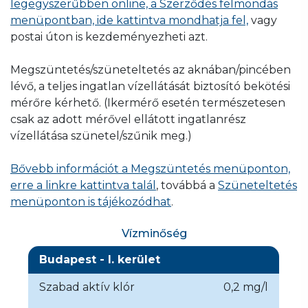
legegyszerűbben online, a Szerződés felmondás
benyújthatja
.
menüpontban, ide kattintva mondhatja fel,
vagy
postai úton is kezdeményezheti azt.
A vázlatrajz elkészítéséhez segédletet,
mintarajzot itt talál.
Megszüntetés/szüneteltetés az aknában/pincében
lévő, a teljes ingatlan vízellátását biztosító bekötési
BEKÜLDÖM ONLINE
mérőre kérhető. (Ikermérő esetén természetesen
csak az adott mérővel ellátott ingatlanrész
vízellátása szünetel/szűnik meg.)
Ha nincs lehetősége az igényt online
Bővebb információt a Megszüntetés menüponton,
benyújtani, akkor
a fenti nyomtatványt
erre a linkre kattintva talál
, továbbá a
Szüneteltetés
ügyfélszolgálati elérhetőségeink egyikén
menüponton is tájékozódhat
.
(ezekről erről a linkről tájékozódhat)
keresztül kell eljuttatnia társaságunk részére
.
Vízminőség
Budapest - I. kerület
Szabad aktív klór
0,2 mg/l