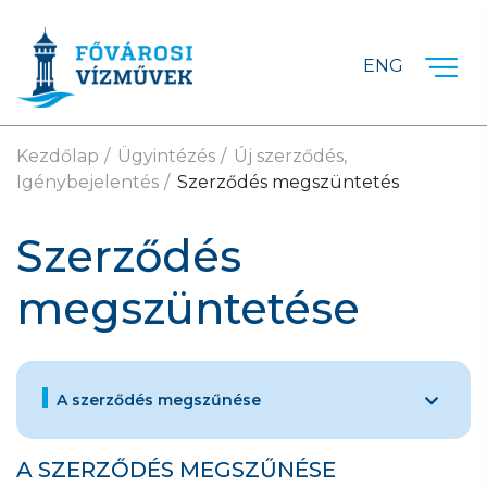
Ugrás a fő tartalomra
ENG
Kezdőlap
Ügyintézés
Új szerződés,
Igénybejelentés
Szerződés megszüntetés
Szerződés
megszüntetése
A szerződés megszűnése
A SZERZŐDÉS MEGSZŰNÉSE