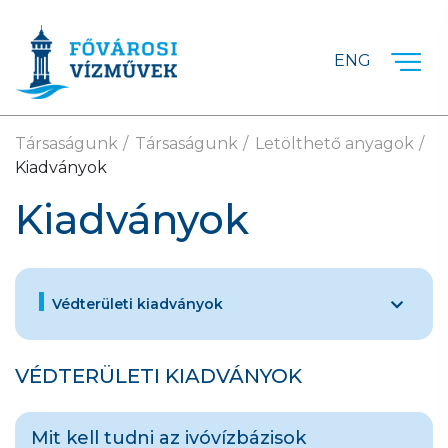
Ugrás a fő tartalomra
ENG
Társaságunk
Társaságunk
Letölthető anyagok
Kiadványok
Kiadványok
Védterületi kiadványok
VÉDTERÜLETI KIADVÁNYOK
Mit kell tudni az ivóvízbázisok