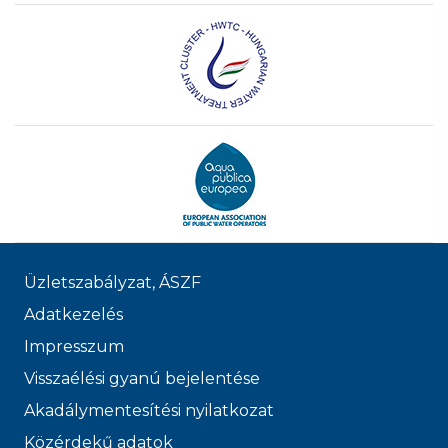
Üzletszabályzat, ÁSZF
Adatkezelés
Impresszum
Visszaélési gyanú bejelentése
Akadálymentesítési nyilatkozat
Közérdekű adatok