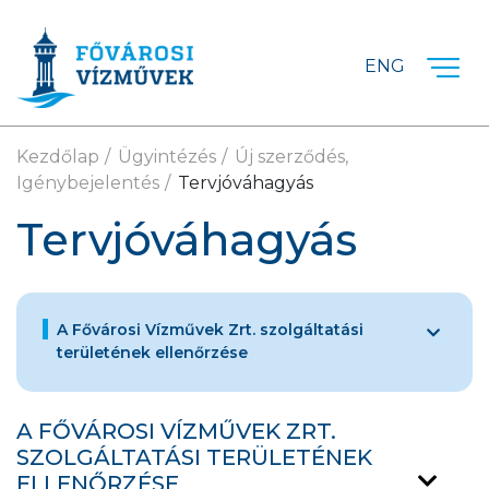
Ugrás a fő tartalomra
ENG
Kezdőlap
Ügyintézés
Új szerződés,
Igénybejelentés
Tervjóváhagyás
Tervjóváhagyás
A Fővárosi Vízművek Zrt. szolgáltatási
területének ellenőrzése
A FŐVÁROSI VÍZMŰVEK ZRT.
SZOLGÁLTATÁSI TERÜLETÉNEK
ELLENŐRZÉSE