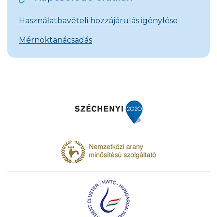
Használatbavételi hozzájárulás igénylése
Mérnöktanácsadás