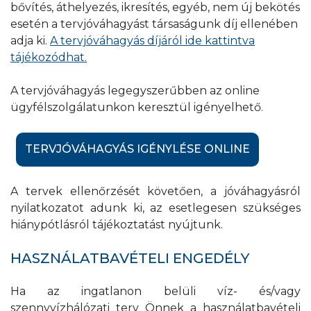
bővítés, áthelyezés, ikresítés, egyéb, nem új bekötés
esetén a tervjóváhagyást társaságunk díj ellenében
adja ki.
A tervjóváhagyás díjáról ide kattintva
tájékozódhat.
A tervjóváhagyás legegyszerűbben az online
ügyfélszolgálatunkon keresztül igényelhető.
TERVJÓVÁHAGYÁS IGÉNYLÉSE ONLINE
A tervek ellenőrzését követően, a jóváhagyásról
nyilatkozatot adunk ki, az esetlegesen szükséges
hiánypótlásról tájékoztatást nyújtunk.
HASZNÁLATBAVÉTELI ENGEDÉLY
Ha az ingatlanon belüli víz- és/vagy
szennyvízhálózati terv Önnek a használatbavételi