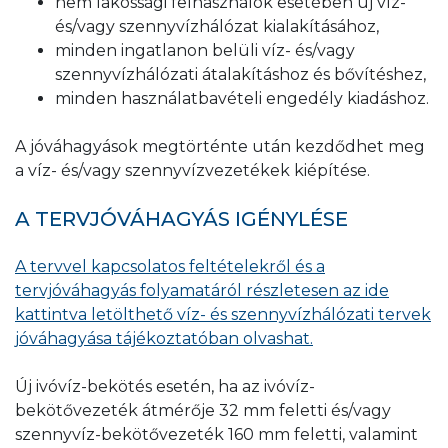
nem lakossági felhasználók esetében új víz-
és/vagy szennyvízhálózat kialakításához,
minden ingatlanon belüli víz- és/vagy
szennyvízhálózati átalakításhoz és bővítéshez,
minden használatbavételi engedély kiadáshoz.
A jóváhagyások megtörténte után kezdődhet meg
a víz- és/vagy szennyvízvezetékek kiépítése.
A TERVJÓVÁHAGYÁS IGÉNYLÉSE
A tervvel kapcsolatos feltételekről és a
tervjóváhagyás folyamatáról részletesen az ide
kattintva letölthető víz- és szennyvízhálózati tervek
jóváhagyása tájékoztatóban olvashat.
Új ivóvíz-bekötés esetén, ha az ivóvíz-
bekötővezeték átmérője 32 mm feletti és/vagy
szennyvíz-bekötővezeték 160 mm feletti, valamint