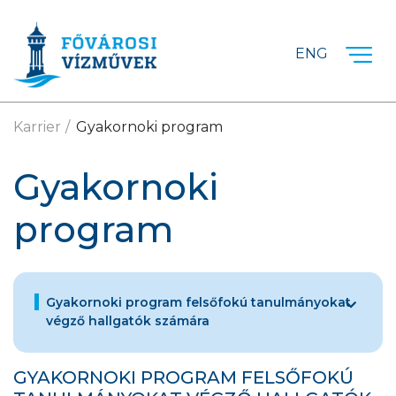
Ugrás a fő tartalomra
ENG
Karrier
Gyakornoki program
Gyakornoki
program
Gyakornoki program felsőfokú tanulmányokat
végző hallgatók számára
GYAKORNOKI PROGRAM FELSŐFOKÚ