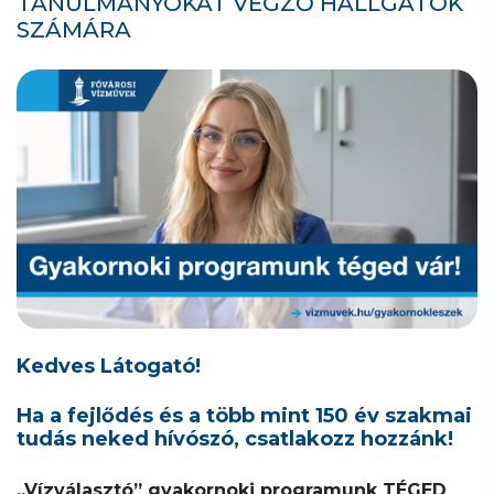
TANULMÁNYOKAT VÉGZŐ HALLGATÓK
SZÁMÁRA
Kedves Látogató!
Ha a fejlődés és a több mint 150 év szakmai
tudás neked hívószó, csatlakozz hozzánk!
„Vízválasztó” gyakornoki programunk TÉGED