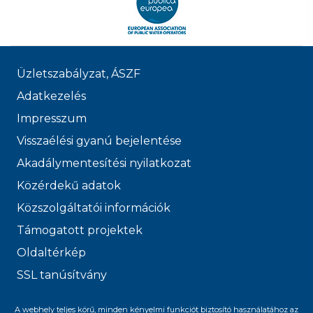
„A program keretein belül kapott feladatok a
szakmai tudásommal szinkronban vannak,
ezért nem éreztem semmilyen hátrányban
magam, mikor az aktuális munkavégzésre
Üzletszabályzat, ÁSZF
került a sor.”
Adatkezelés
Impresszum
Visszaélési gyanú bejelentése
Akadálymentesítési nyilatkozat
Közérdekű adatok
Közszolgáltatói információk
Támogatott projektek
Oldaltérkép
SSL tanúsítvány
© 2026 FŐVÁROSI
A webhely teljes körű, minden kényelmi funkciót biztosító használatához az