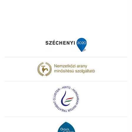
„Érdekes és felelősségteljes olyan munkát
végezni, aminek az eredménye minden nap
mintegy kétmillió ember életében játszik
fontos szerepet.”
„Annak ellenére, hogy egy nagyvállalatról
beszélünk, barátságos légkör fogadott az
első naptól kezdve, és szakmailag izgalmas,
kihívást jelentő projektekbe is bevonnak.”
„Hamar barátságos és összetartó
közösséggé kovácsolódtunk, mi
gyakornokok.”
„A munkavégzés és az egyetemi
elfoglaltságaim összeegyeztetése nem okoz
problémát, mert részmunkaidőben
dolgozhatok, rugalmas beosztásban.”