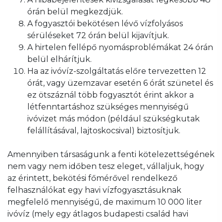
órán belül megkezdjük.
A fogyasztói bekötésen lévő vízfolyásos
sérüléseket 72 órán belül kijavítjuk.
A hirtelen fellépő nyomásproblémákat 24 órán
belül elhárítjuk.
Ha az ivóvíz-szolgáltatás előre tervezetten 12
órát, vagy üzemzavar esetén 6 órát szünetel és
ez ötszáznál több fogyasztót érint akkor a
létfenntartáshoz szükséges mennyiségű
ivóvizet más módon (például szükségkutak
felállításával, lajtoskocsival) biztosítjuk.
Amennyiben társaságunk a fenti kötelezettségének
nem vagy nem időben tesz eleget, vállaljuk, hogy
az érintett, bekötési főmérővel rendelkező
felhasználókat egy havi vízfogyasztásuknak
megfelelő mennyiségű, de maximum 10 000 liter
ivóvíz (mely egy átlagos budapesti család havi