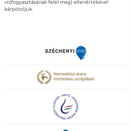
vízfogyasztásának felel meg) ellenértékével
kárpótoljuk.