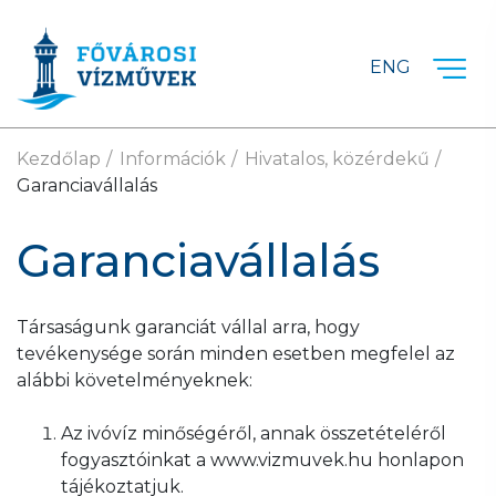
Ugrás a fő tartalomra
ENG
Kezdőlap
Információk
Hivatalos, közérdekű
Garanciavállalás
Garanciavállalás
Társaságunk garanciát vállal arra, hogy
tevékenysége során minden esetben megfelel az
alábbi követelményeknek:
Az ivóvíz minőségéről, annak összetételéről
fogyasztóinkat a www.vizmuvek.hu honlapon
tájékoztatjuk.