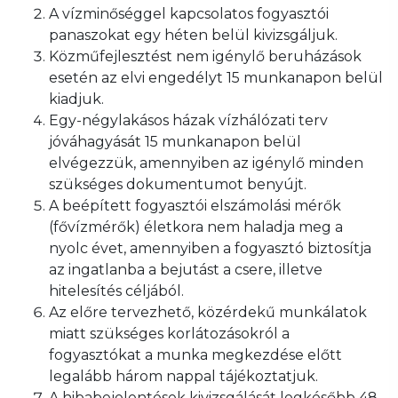
A vízminőséggel kapcsolatos fogyasztói
panaszokat egy héten belül kivizsgáljuk.
Közműfejlesztést nem igénylő beruházások
esetén az elvi engedélyt 15 munkanapon belül
kiadjuk.
Egy-négylakásos házak vízhálózati terv
jóváhagyását 15 munkanapon belül
elvégezzük, amennyiben az igénylő minden
szükséges dokumentumot benyújt.
A beépített fogyasztói elszámolási mérők
(fővízmérők) életkora nem haladja meg a
nyolc évet, amennyiben a fogyasztó biztosítja
az ingatlanba a bejutást a csere, illetve
hitelesítés céljából.
Az előre tervezhető, közérdekű munkálatok
miatt szükséges korlátozásokról a
fogyasztókat a munka megkezdése előtt
legalább három nappal tájékoztatjuk.
A hibabejelentések kivizsgálását legkésőbb 48