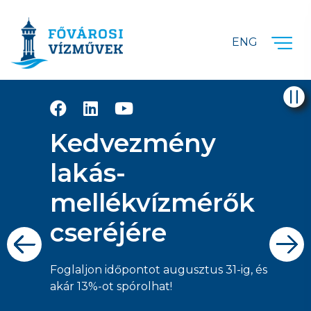
Ugrás a fő tartalomra
ENG
Kedvezmény
lakás-
mellékvízmérők
cseréjére
Foglaljon időpontot augusztus 31-ig, és
akár 13%-ot spórolhat!