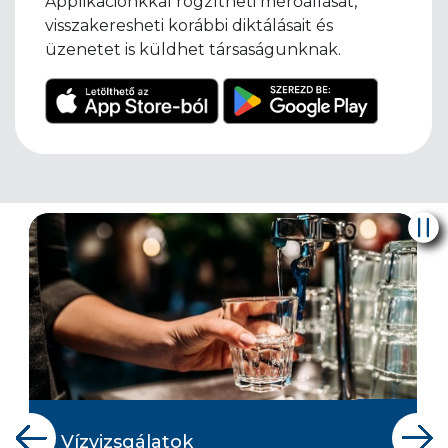
Applikációnkkal rögzítheti mérőállását,
visszakeresheti korábbi diktálásait és
üzenetet is küldhet társaságunknak.
Vízvizsgálatok