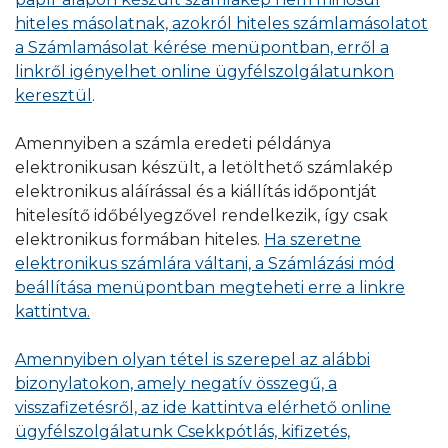
hiteles másolatnak, azokról hiteles számlamásolatot
a Számlamásolat kérése menüpontban, erről a
linkről igényelhet online ügyfélszolgálatunkon
keresztül
.
Amennyiben a számla eredeti példánya
elektronikusan készült, a letölthető számlakép
elektronikus aláírással és a kiállítás időpontját
hitelesítő időbélyegzővel rendelkezik, így csak
elektronikus formában hiteles.
Ha szeretne
elektronikus számlára váltani, a Számlázási mód
beállítása menüpontban megteheti erre a linkre
kattintva.
Amennyiben olyan tétel is szerepel az alábbi
bizonylatokon, amely negatív összegű, a
visszafizetésről, az ide kattintva elérhető online
ügyfélszolgálatunk Csekkpótlás, kifizetés,