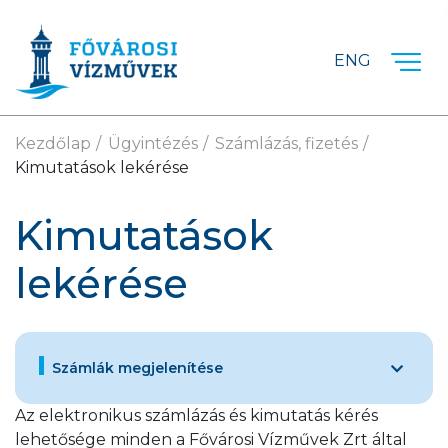
Ugrás a fő tartalomra
ENG
Kezdőlap
Ügyintézés
Számlázás, fizetés
Kimutatások lekérése
Kimutatások
lekérése
Számlák megjelenítése
Az elektronikus számlázás és kimutatás kérés
lehetősége minden a Fővárosi Vízművek Zrt által