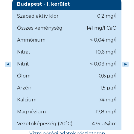
Budapest - I. kerület
Szabad aktív klór
0,2 mg/l
Összes keménység
141 mg/l CaO
Ammónium
< 0,04 mg/l
Nitrát
10,6 mg/l
Nitrit
< 0,03 mg/l
Ólom
0,6 µg/l
Arzén
1,5 µg/l
Kalcium
74 mg/l
Magnézium
17,8 mg/l
Vezetőképesség (20°C)
475 µS/cm
Vízminőségi adatok részletesen