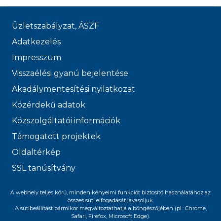
Üzletszabályzat, ÁSZF
Adatkezelés
Impresszum
Visszaélési gyanú bejelentése
Akadálymentesítési nyilatkozat
Közérdekű adatok
Közszolgáltatói információk
Támogatott projektek
Oldaltérkép
SSL tanúsítvány
© 2026 FŐVÁROSI
A webhely teljes körű, minden kényelmi funkciót biztosító használatához az
összes süti elfogadását javasoljuk.
VÍZMŰVEK
A sütibeállítást bármikor megváltoztathatja a böngészőjében (pl.: Chrome,
Safari, Firefox, Microsoft Edge).