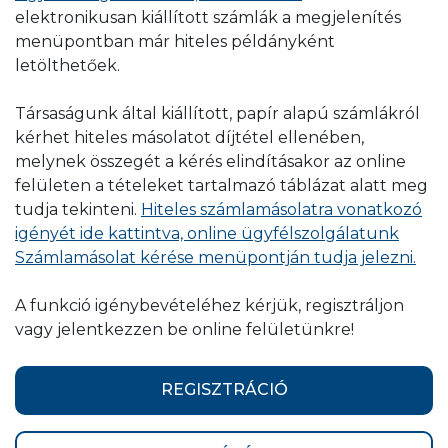
elektronikusan kiállított számlák a megjelenítés
menüpontban már hiteles példányként
letölthetőek.
Társaságunk által kiállított, papír alapú számlákról
kérhet hiteles másolatot díjtétel ellenében,
melynek összegét a kérés elindításakor az online
felületen a tételeket tartalmazó táblázat alatt meg
tudja tekinteni.
Hiteles számlamásolatra vonatkozó
igényét ide kattintva, online ügyfélszolgálatunk
Számlamásolat kérése menüpontján tudja jelezni.
A funkció igénybevételéhez kérjük, regisztráljon
vagy jelentkezzen be online felületünkre!
REGISZTRÁCIÓ