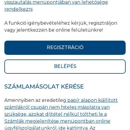
visszautalás menüpontjában van lehetősége
rendelkezni
.
A funkció igénybevételéhez kérjük, regisztráljon
vagy jelentkezzen be online felületünkre!
REGISZTRÁCIÓ
BELÉPÉS
SZÁMLAMÁSOLAT KÉRÉSE
Amennyiben az eredetileg
papír alapon kiállított
számlákról csupán nem hiteles másolatra van
szüksége, azokat díjtétel nélkül töltheti le a
Számlák megjelenítése menüpontban online
ügyfélszolgálatunkról, ide kattintva
. Az