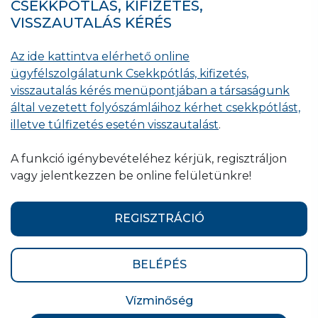
CSEKKPÓTLÁS, KIFIZETÉS,
VISSZAUTALÁS KÉRÉS
Az ide kattintva elérhető online
ügyfélszolgálatunk Csekkpótlás, kifizetés,
visszautalás kérés menüpontjában a társaságunk
által vezetett folyószámláihoz kérhet csekkpótlást,
illetve túlfizetés esetén visszautalást
.
A funkció igénybevételéhez kérjük, regisztráljon
vagy jelentkezzen be online felületünkre!
REGISZTRÁCIÓ
BELÉPÉS
Vízminőség