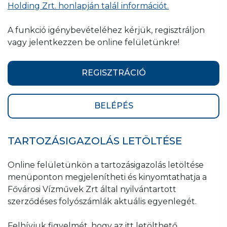
Holding Zrt. honlapján talál információt.
A funkció igénybevételéhez kérjük, regisztráljon
vagy jelentkezzen be online felületünkre!
REGISZTRÁCIÓ
BELÉPÉS
TARTOZÁSIGAZOLÁS LETÖLTÉSE
Online felületünkön a tartozásigazolás letöltése
menüponton megjelenítheti és kinyomtathatja a
Fővárosi Vízművek Zrt által nyilvántartott
szerződéses folyószámlák aktuális egyenlegét.
Felhívjuk figyelmét, hogy az itt letölthető