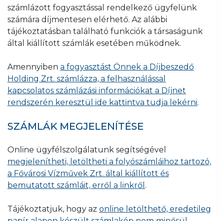
számlázott fogyasztással rendelkező ügyfelünk
számára díjmentesen elérhető. Az alábbi
tájékoztatásban található funkciók a társaságunk
által kiállított számlák esetében működnek.
Amennyiben
a fogyasztást Önnek a Díjbeszedő
Holding Zrt. számlázza, a felhasználással
kapcsolatos számlázási információkat a Díjnet
rendszerén keresztül ide kattintva tudja lekérni
.
SZÁMLÁK MEGJELENÍTÉSE
Online ügyfélszolgálatunk segítségével
megjelenítheti, letöltheti a folyószámláihoz tartozó,
a Fővárosi Vízművek Zrt. által kiállított és
bemutatott számláit, erről a linkről
.
Tájékoztatjuk, hogy az
online letölthető, eredetileg
papír alapon készült számlakép nem minősül