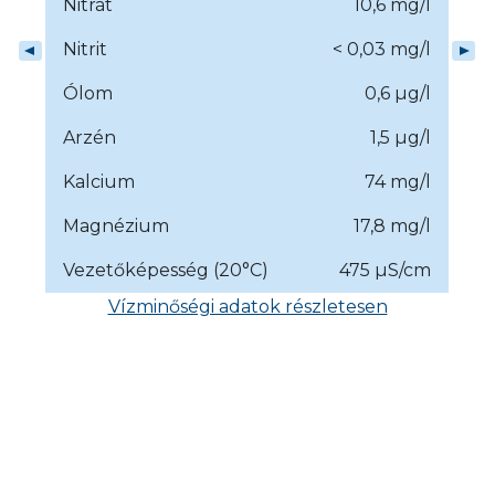
Nitrát
10,6 mg/l
Nitrit
< 0,03 mg/l
Ólom
0,6 µg/l
Arzén
1,5 µg/l
Kalcium
74 mg/l
Magnézium
17,8 mg/l
Vezetőképesség (20°C)
475 µS/cm
Vízminőségi adatok részletesen