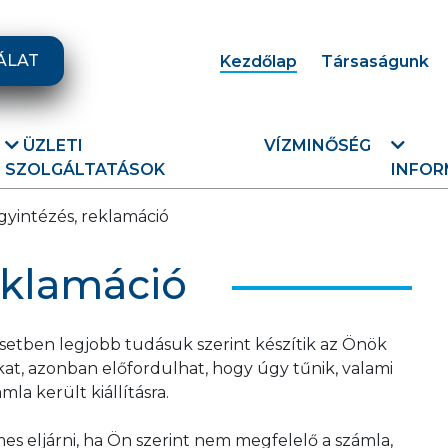
ÁLAT
Kezdőlap
Társaságunk
ÜZLETI
VÍZMINŐSÉG
SZOLGÁLTATÁSOK
INFOR
yintézés, reklamáció
eklamáció
etben legjobb tudásuk szerint készítik az Önök
kat, azonban előfordulhat, hogy úgy tűnik, valami
a került kiállításra.
es eljárni, ha Ön szerint nem megfelelő a számla,