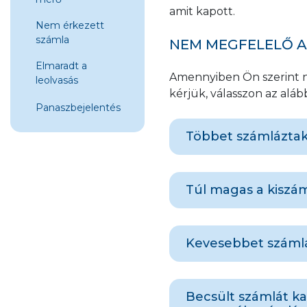
amit kapott.
Nem érkezett
számla
NEM MEGFELELŐ A
Elmaradt a
Amennyiben Ön szerint n
leolvasás
kérjük, válasszon az aláb
Panaszbejelentés
Többet számláztak
Amennyiben Önnek rés
Túl magas a kiszá
elszámolást a leolvaso
kérjük, szíveskedjen l
azt a soron következő 
Amennyiben úgy érzi, 
Kevesebbet számlá
a fogyasztási szokásait
A mérőállás bejelenté
azt, hogy nincs-e bels
kattintva, a Mérők, le
Ez esetben feltehetőe
Ehhez a vízmérőn elh
Becsült számlát k
szíveskedjen leolvasni
A leolvasott érték al