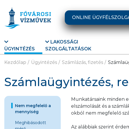
Ugrás a fő tartalomra
ONLINE ÜGYFÉLSZOLG
LAKOSSÁGI
ÜGYINTÉZÉS
SZOLGÁLTATÁSOK
Kezdőlap
Ügyintézés
Számlázás, fizetés
Számlaüg
Számlaügyintézés, r
Munkatársaink minden es
Nem megfelelő a
elszámolását és a számlá
mennyiség
okból nem megfelelő száml
Meghibásodott
Az alábbiak szerint érdem
mérő