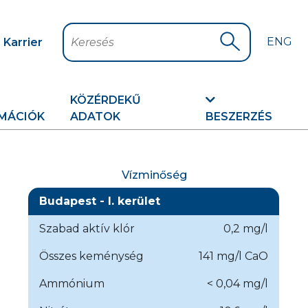
ENG
Karrier
Keresés
Keresés indítá
KÖZÉRDEKŰ
MÁCIÓK
ADATOK
BESZERZÉS
Vízminőség
Budapest - I. kerület
Szabad aktív klór
0,2 mg/l
Összes keménység
141 mg/l CaO
Ammónium
< 0,04 mg/l