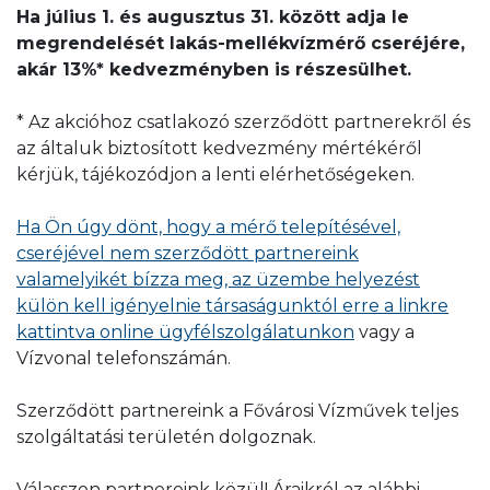
Ha július 1. és augusztus 31. között adja le
megrendelését lakás-mellékvízmérő cseréjére,
akár 13%* kedvezményben is részesülhet.
* Az akcióhoz csatlakozó szerződött partnerekről és
az általuk biztosított kedvezmény mértékéről
kérjük, tájékozódjon a lenti elérhetőségeken.
Ha Ön úgy dönt, hogy a mérő telepítésével,
cseréjével nem szerződött partnereink
valamelyikét bízza meg, az üzembe helyezést
külön kell igényelnie társaságunktól erre a linkre
kattintva online ügyfélszolgálatunkon
vagy a
Vízvonal telefonszámán.
Szerződött partnereink a Fővárosi Vízművek teljes
szolgáltatási területén dolgoznak.
Válasszon partnereink közül! Áraikról az alábbi