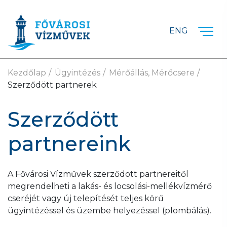
Ugrás a fő tartalomra
ENG
Kezdőlap
Ügyintézés
Mérőállás, Mérőcsere
Szerződött partnerek
Szerződött
partnereink
A Fővárosi Vízművek szerződött partnereitől
megrendelheti a lakás- és locsolási-mellékvízmérő
cseréjét vagy új telepítését teljes körű
ügyintézéssel és üzembe helyezéssel (plombálás).