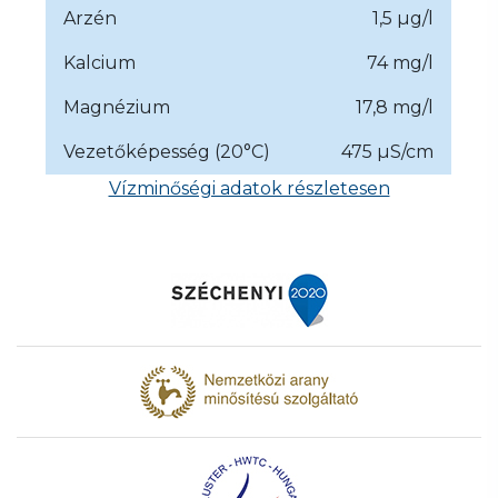
Arzén
1,5 µg/l
Kalcium
74 mg/l
Magnézium
17,8 mg/l
Vezetőképesség (20°C)
475 µS/cm
Vízminőségi adatok részletesen