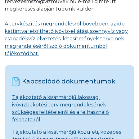
tervezesmszo@vizmuvek.hu e-mail címre írt
megkeresés alapján tudunk küldeni.
A tervkészítés megrendelésről bővebben, az ide
kattintva letölthető ivóvíz-ellátási, szennyvíz vagy
csapadékvíz elvezetési létesítmények terveinek
megrendeléséről szóló dokumentumból
tájékozódhat.
Kapcsolódó dokumentumok
Tájékoztató a kisátmérőjű lakossági
ivóvízbekötési terv megrendelésének
szükséges feltételeiről és a felhasználó
feladatairól
Tájékoztató a kisátmérőjű közületi, közepes