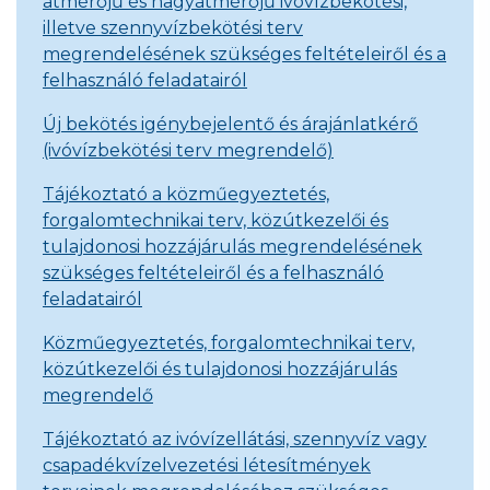
átmérőjű és nagyátmérőjű ivóvízbekötési,
illetve szennyvízbekötési terv
megrendelésének szükséges feltételeiről és a
felhasználó feladatairól
Új bekötés igénybejelentő és árajánlatkérő
(ivóvízbekötési terv megrendelő)
Tájékoztató a közműegyeztetés,
forgalomtechnikai terv, közútkezelői és
tulajdonosi hozzájárulás megrendelésének
szükséges feltételeiről és a felhasználó
feladatairól
Közműegyeztetés, forgalomtechnikai terv,
közútkezelői és tulajdonosi hozzájárulás
megrendelő
Tájékoztató az ivóvízellátási, szennyvíz vagy
csapadékvízelvezetési létesítmények