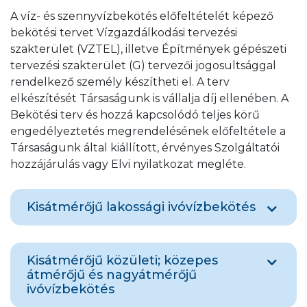
A víz- és szennyvízbekötés előfeltételét képező
bekötési tervet Vízgazdálkodási tervezési
szakterület (VZTEL), illetve Építmények gépészeti
tervezési szakterület (G) tervezői jogosultsággal
rendelkező személy készítheti el. A terv
elkészítését Társaságunk is vállalja díj ellenében. A
Bekötési terv és hozzá kapcsolódó teljes körű
engedélyeztetés megrendelésének előfeltétele a
Társaságunk által kiállított, érvényes Szolgáltatói
hozzájárulás vagy Elvi nyilatkozat megléte.
Kisátmérőjű lakossági ivóvízbekötés
Kizárólag lakossági igénybejelentés,
Kisátmérőjű közületi; közepes
legfeljebb 3 lakás ellátásáig, maximum 3
átmérőjű és nagyátmérőjű
3
m
/nap tervezett lakossági vízigény esetén
ivóvízbekötés
rendelhető meg vízbekötési tervkészítés az