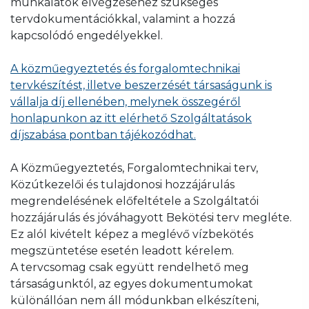
munkálatok elvégzéséhez szükséges
burkolatbontási tilalomról nyomtatványon,
letölthető Új bekötés igénybejelentő és
megrendelő adatai, elérhetőségei,
tervdokumentációkkal, valamint a hozzá
mely erről a linkről érhető el.
árajánlatkérő (ivóvíz-bekötési terv megrendelő)
Közútkezelő nyilatkozata a Nyilatkozat
kapcsolódó engedélyekkel.
nyomtatvány hiánytalanul kitöltött példányával is
burkolatbontási tilalomról nyomtatványon,
jelezheti igényét
, a tájékoztatóban leírt mellékletek
mely erről a linkről érhető el.
Ezen megkeresés esetén egyedi árajánlatot
A közműegyeztetés és forgalomtechnikai
csatolása mellett.
küldünk ki a Megrendelő felé, melynek
tervkészítést, illetve beszerzését társaságunk is
elfogadása esetén egyedi vállalkozási
vállalja díj ellenében, melynek összegéről
szerződés kerül megkötésre.
honlapunkon az itt elérhető Szolgáltatások
díjszabása pontban tájékozódhat.
A Közműegyeztetés, Forgalomtechnikai terv,
Közútkezelői és tulajdonosi hozzájárulás
megrendelésének előfeltétele a Szolgáltatói
hozzájárulás és jóváhagyott Bekötési terv megléte.
Ez alól kivételt képez a meglévő vízbekötés
megszüntetése esetén leadott kérelem.
A tervcsomag csak együtt rendelhető meg
társaságunktól, az egyes dokumentumokat
különállóan nem áll módunkban elkészíteni,