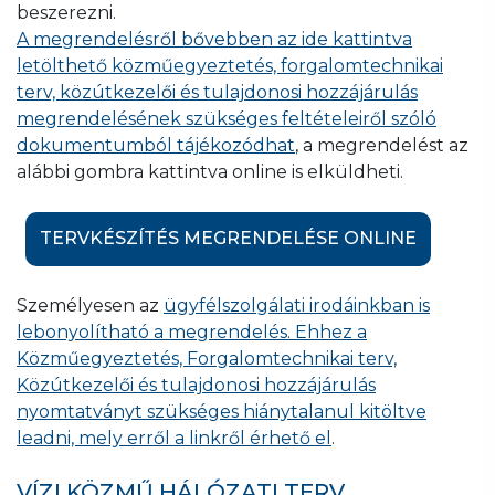
beszerezni.
A megrendelésről bővebben az ide kattintva
letölthető közműegyeztetés, forgalomtechnikai
terv, közútkezelői és tulajdonosi hozzájárulás
megrendelésének szükséges feltételeiről szóló
dokumentumból tájékozódhat
, a megrendelést az
alábbi gombra kattintva online is elküldheti.
TERVKÉSZÍTÉS MEGRENDELÉSE ONLINE
Személyesen az
ügyfélszolgálati irodáinkban is
lebonyolítható a megrendelés. Ehhez a
Közműegyeztetés, Forgalomtechnikai terv,
Közútkezelői és tulajdonosi hozzájárulás
nyomtatványt szükséges hiánytalanul kitöltve
leadni, mely erről a linkről érhető el
.
VÍZI KÖZMŰ HÁLÓZATI TERV