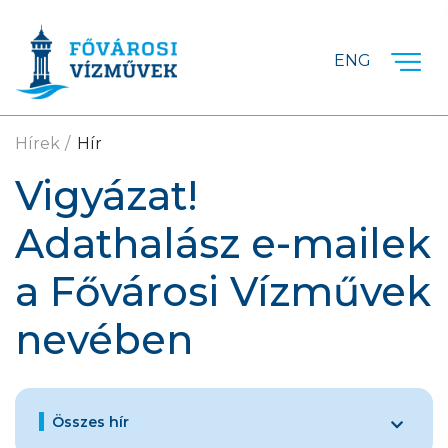
Ugrás a fő tartalomra
ENG
Hírek
Hír
Vigyázat!
Adathalász e-mailek
a Fővárosi Vízművek
nevében
Összes hír