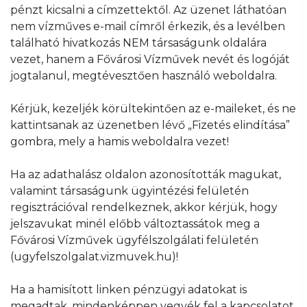
pénzt kicsalni a címzettektől. Az üzenet láthatóan
nem vízműves e-mail címről érkezik, és a levélben
található hivatkozás NEM társaságunk oldalára
vezet, hanem a Fővárosi Vízművek nevét és logóját
jogtalanul, megtévesztően használó weboldalra.
Kérjük, kezeljék körültekintően az e-maileket, és ne
kattintsanak az üzenetben lévő „Fizetés elindítása”
gombra, mely a hamis weboldalra vezet!
Ha az adathalász oldalon azonosították magukat,
valamint társaságunk ügyintézési felületén
regisztrációval rendelkeznek, akkor kérjük, hogy
jelszavukat minél előbb változtassátok meg a
Fővárosi Vízművek ügyfélszolgálati felületén
(ugyfelszolgalat.vizmuvek.hu)!
Ha a hamisított linken pénzügyi adatokat is
megadtak, mindenképpen vegyék fel a kapcsolatot