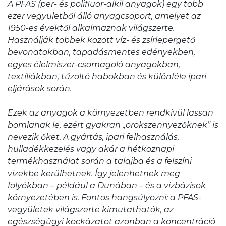
A PFAS (per- és polifluor-alkil anyagok) egy több
ezer vegyületből álló anyagcsoport, amelyet az
1950-es évektől alkalmaznak világszerte.
Használják többek között víz- és zsírlepergető
bevonatokban, tapadásmentes edényekben,
egyes élelmiszer-csomagoló anyagokban,
textíliákban, tűzoltó habokban és különféle ipari
eljárások során.
Ezek az anyagok a környezetben rendkívül lassan
bomlanak le, ezért gyakran „örökszennyezőknek” is
nevezik őket. A gyártás, ipari felhasználás,
hulladékkezelés vagy akár a hétköznapi
termékhasználat során a talajba és a felszíni
vizekbe kerülhetnek. Így jelenhetnek meg
folyókban – például a Dunában – és a vízbázisok
környezetében is. Fontos hangsúlyozni: a PFAS-
vegyületek világszerte kimutathatók, az
egészségügyi kockázatot azonban a koncentráció