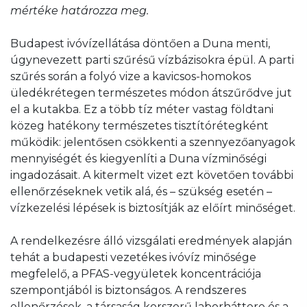
mértéke határozza meg.
Budapest ivóvízellátása döntően a Duna menti,
úgynevezett parti szűrésű vízbázisokra épül. A parti
szűrés során a folyó vize a kavicsos-homokos
üledékrétegen természetes módon átszűrődve jut
el a kutakba. Ez a több tíz méter vastag földtani
közeg hatékony természetes tisztítórétegként
működik: jelentősen csökkenti a szennyezőanyagok
mennyiségét és kiegyenlíti a Duna vízminőségi
ingadozásait. A kitermelt vizet ezt követően további
ellenőrzéseknek vetik alá, és – szükség esetén –
vízkezelési lépések is biztosítják az előírt minőséget.
A rendelkezésre álló vizsgálati eredmények alapján
tehát a budapesti vezetékes ivóvíz minősége
megfelelő, a PFAS-vegyületek koncentrációja
szempontjából is biztonságos. A rendszeres
ellenőrzések, a társaság korszerű laborháttere és a