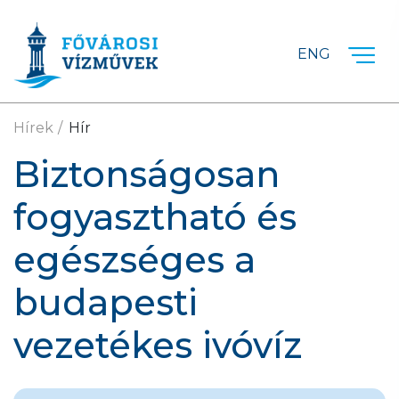
Ugrás a fő tartalomra
ENG
Hírek
Hír
Biztonságosan
fogyasztható és
egészséges a
budapesti
vezetékes ivóvíz