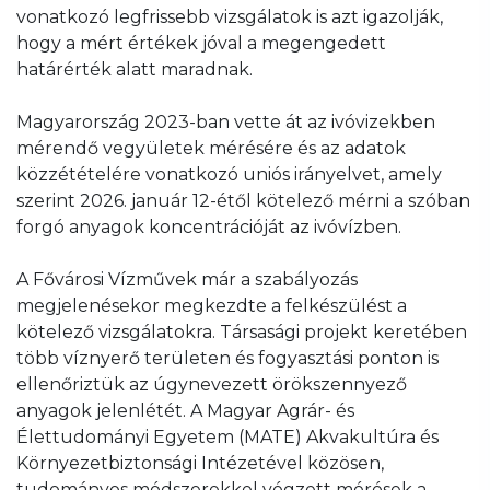
vonatkozó legfrissebb vizsgálatok is azt igazolják,
hogy a mért értékek jóval a megengedett
határérték alatt maradnak.
Magyarország 2023-ban vette át az ivóvizekben
mérendő vegyületek mérésére és az adatok
közzétételére vonatkozó uniós irányelvet, amely
szerint 2026. január 12-étől kötelező mérni a szóban
forgó anyagok koncentrációját az ivóvízben.
A Fővárosi Vízművek már a szabályozás
megjelenésekor megkezdte a felkészülést a
kötelező vizsgálatokra. Társasági projekt keretében
több víznyerő területen és fogyasztási ponton is
ellenőriztük az úgynevezett örökszennyező
anyagok jelenlétét. A Magyar Agrár- és
Élettudományi Egyetem (MATE) Akvakultúra és
Környezetbiztonsági Intézetével közösen,
tudományos módszerekkel végzett mérések a