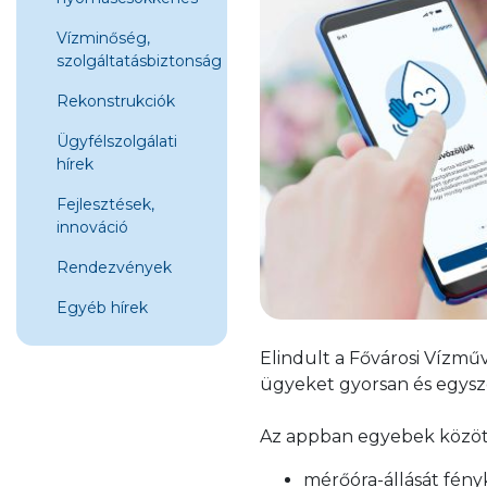
Vízminőség,
szolgáltatásbiztonság
Rekonstrukciók
Ügyfélszolgálati
hírek
Fejlesztések,
innováció
Rendezvények
Egyéb hírek
Elindult a Fővárosi Vízmű
ügyeket gyorsan és egysze
Az appban egyebek közöt
mérőóra-állását fény