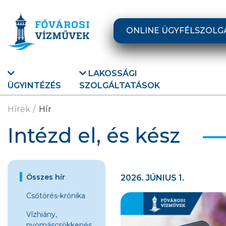
Ugrás a fő tartalomra
ONLINE ÜGYFÉLSZOLG
LAKOSSÁGI
ÜGYINTÉZÉS
SZOLGÁLTATÁSOK
Hírek
Hír
Intézd el, és kész
Összes hír
2026. JÚNIUS 1.
Csőtörés-krónika
Vízhiány,
nyomáscsökkenés