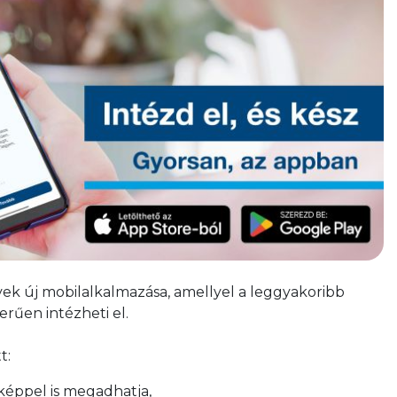
vek új mobilalkalmazása, amellyel a leggyakoribb
rűen intézheti el.
t:
képpel is megadhatja,