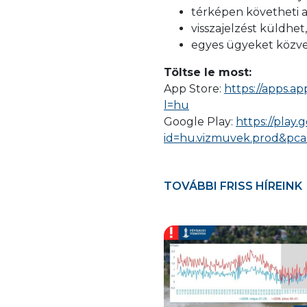
térképen követheti a
visszajelzést küldhet,
egyes ügyeket közve
Töltse le most:
App Store:
https://apps.a
l=hu
Google Play:
https://play.
id=hu.vizmuvek.prod&pc
TOVÁBBI FRISS HÍREINK