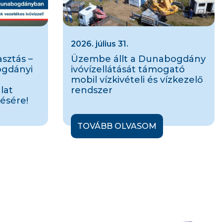
2026. július 31.
sztás –
Üzembe állt a Dunabogdány
ogdányi
ivóvízellátását támogató
mobil vízkivételi és vízkezelő
lat
rendszer
ésére!
TOVÁBB OLVASOM