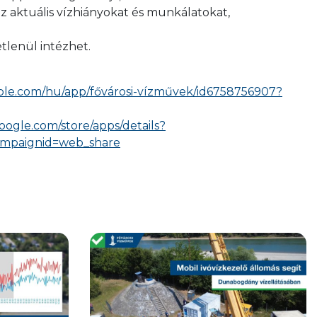
z aktuális vízhiányokat és munkálatokat,
tlenül intézhet.
pple.com/hu/app/fővárosi-vízművek/id6758756907?
google.com/store/apps/details?
ampaignid=web_share