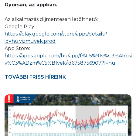
Gyorsan, az appban.
Az alkalmazás díjmentesen letölthető:
Google Play:
https://play.google.com/store/apps/details?
id=hu.vizmuvek.prod
App Store:
https://apps.apple.com/hu/app/f%C5%91v%C3%A1rosi-
v%C3%ADzm%C5%B1vek/id6758756907?l=hu
TOVÁBBI FRISS HÍREINK