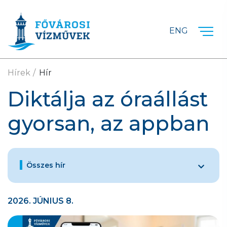
Ugrás a fő tartalomra
ENG
Hírek
Hír
Diktálja az óraállást
gyorsan, az appban
Összes hír
2026. JÚNIUS 8.