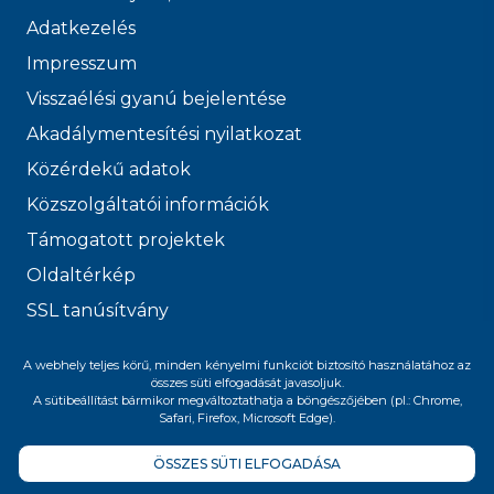
Adatkezelés
Impresszum
Visszaélési gyanú bejelentése
Akadálymentesítési nyilatkozat
Közérdekű adatok
Közszolgáltatói információk
Támogatott projektek
Oldaltérkép
SSL tanúsítvány
© 2026 FŐVÁROSI
A webhely teljes körű, minden kényelmi funkciót biztosító használatához az
összes süti elfogadását javasoljuk.
VÍZMŰVEK
A sütibeállítást bármikor megváltoztathatja a böngészőjében (pl.: Chrome,
Safari, Firefox, Microsoft Edge).
ÖSSZES SÜTI ELFOGADÁSA
Felnőttképzési nyilvántartási szám: