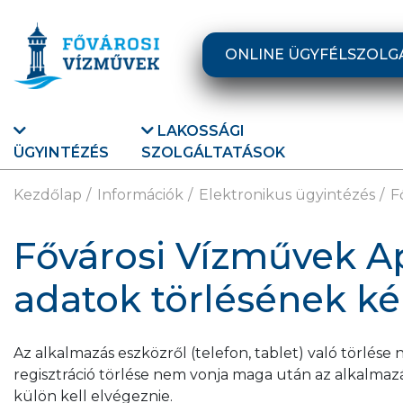
Ugrás a fő tartalomra
ONLINE ÜGYFÉLSZOLG
LAKOSSÁGI
ÜGYINTÉZÉS
SZOLGÁLTATÁSOK
Kezdőlap
Információk
Elektronikus ügyintézés
F
Fővárosi Vízművek Ap
adatok törlésének k
Az alkalmazás eszközről (telefon, tablet) való törlése n
regisztráció törlése nem vonja maga után az alkalmazá
külön kell elvégeznie.