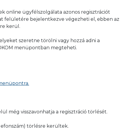
ek online ügyfélszolgálata azonos regisztrációt
álat felületére bejelentkezve végezheti el, ebben az
re kerül.
elyeket szeretne törölni vagy hozzá adni a
a FIÓKOM menüpontban megteheti.
 menüpontra.
lül még visszavonhatja a regisztráció törlését.
lefonszám) törlésre kerültek.