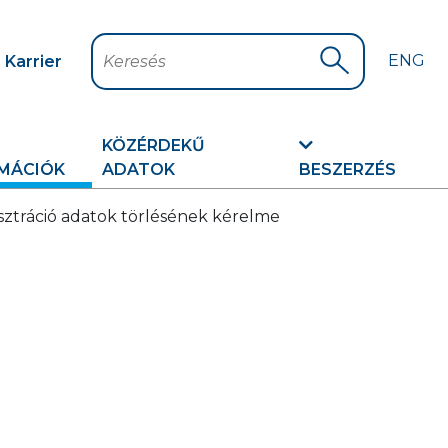
ENG
Karrier
Keresés
Keresés indítá
KÖZÉRDEKŰ
MÁCIÓK
ADATOK
BESZERZÉS
isztráció adatok törlésének kérelme