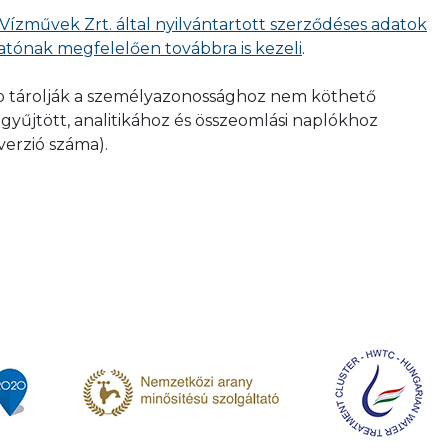
 Vízművek Zrt. által nyilvántartott szerződéses adatok
tatónak megfelelően továbbra is kezeli
.
ább tárolják a személyazonossághoz nem köthető
gyűjtött, analitikához és összeomlási naplókhoz
verzió száma).