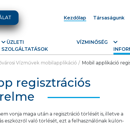
ÁLAT
Kezdőlap
Társaságunk
ÜZLETI
VÍZMINŐSÉG
SZOLGÁLTATÁSOK
INFOR
ővárosi Vízművek mobilapplikáció
Mobil applikáció reg
p regisztrációs
érelme
em vonja maga után a regisztráció törlését is, illetve a
s eszközről való törlését, ezt a felhasználónak külön-