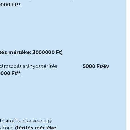
000 Ft**,
ítés mértéke: 3000000 Ft)
árosodás arányos térítés
5080 Ft/év
000 Ft**,
ztosítottra és a vele egy
s korig
(térítés mértéke: