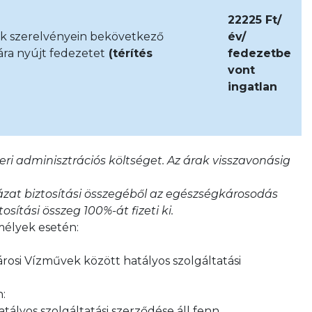
22225 Ft/
nak szerelvényein bekövetkező
év/
ára nyújt fedezetet
(térítés
fedezetbe
)
vont
ingatlan
eri adminisztrációs költséget. Az árak visszavonásig
zat biztosítási összegéből az egészségkárosodás
sítási összeg 100%-át fizeti ki.
mélyek esetén:
árosi Vízművek között hatályos szolgáltatási
:
tályos szolgáltatási szerződése áll fenn,