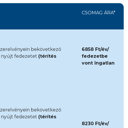
CSOMAG ÁRA*
 szerelvényein bekövetkező
6858 Ft/év/
a nyújt fedezetet
(térítés
fedezetbe
vont ingatlan
 szerelvényein bekövetkező
a nyújt fedezetet
(térítés
8230 Ft/év/