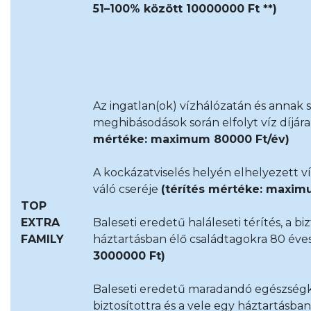
51–100% között 10000000 Ft **)
Az ingatlan(ok) vízhálózatán és annak
meghibásodások során elfolyt víz díjár
mértéke: maximum 80000 Ft/év)
A kockázatviselés helyén elhelyezett ví
váló cseréje
(térítés mértéke: maxim
TOP
EXTRA
Baleseti eredetű haláleseti térítés, a bi
FAMILY
háztartásban élő családtagokra 80 éves
3000000 Ft)
Baleseti eredetű maradandó egészségká
biztosítottra és a vele egy háztartásba