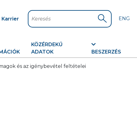
ENG
Karrier
Keresés
Keresés indítá
KÖZÉRDEKŰ
MÁCIÓK
ADATOK
BESZERZÉS
magok és az igénybevétel feltételei