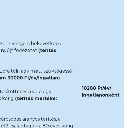
 szerelvényein bekövetkező
a nyújt fedezetet
(térítés
zóra téli fagy miatt szükségessé
um 30000 Ft/év/ingatlan)
18288 Ft/év/
ztosítottra és a vele egy
ingatlanonként
 korig
(térítés mértéke:
rosodás arányos térítés, a
n élő családtagokra 80 éves korig