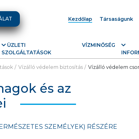
ÁLAT
Kezdőlap
Társaságunk
ÜZLETI
VÍZMINŐSÉG
SZOLGÁLTATÁSOK
INFOR
tások
Vízálló védelem biztosítás
Vízálló védelem cso
magok és az
ei
ERMÉSZETES SZEMÉLYEK) RÉSZÉRE