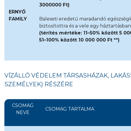
3000000 Ft)
ERNYŐ
FAMILY
Baleseti eredetű maradandó egészségká
biztosítottra és a vele egy háztartásba
(térítés mértéke: 11–50% között 5 00
51–100% között 10 000 000 Ft **)
VÍZÁLLÓ VÉDELEM TÁRSASHÁZAK, LAKÁ
SZEMÉLYEK) RÉSZÉRE
CSOMAG
CSOMAG TARTALMA
NEVE