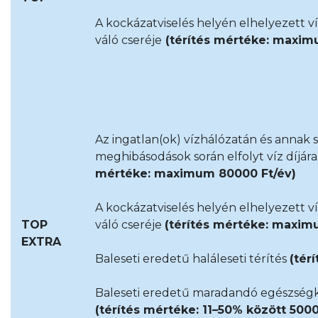
A kockázatviselés helyén elhelyezett ví
váló cseréje
(térítés mértéke: maxim
Az ingatlan(ok) vízhálózatán és annak
meghibásodások során elfolyt víz díjár
mértéke: maximum 80000 Ft/év)
A kockázatviselés helyén elhelyezett ví
TOP
váló cseréje
(térítés mértéke: maxim
EXTRA
Baleseti eredetű haláleseti térítés
(tér
Baleseti eredetű maradandó egészségk
(térítés mértéke: 11–50% között 5000