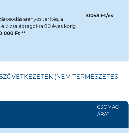
10058 Ft/év
rosodás arányos térítés, a
n élő családtagokra 80 éves korig
0 000 Ft **
SSZÖVETKEZETEK (NEM TERMÉSZETES
CSOMAG
ÁRA*