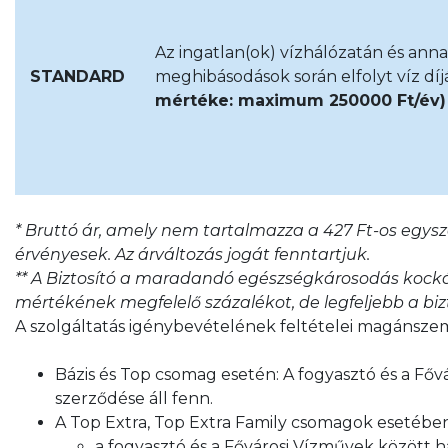
Az ingatlan(ok) vízhálózatán és an
STANDARD
meghibásodások során elfolyt víz díj
mértéke: maximum 250000 Ft/év
* Bruttó ár, amely nem tartalmazza a 427 Ft-os egysz
érvényesek. Az árváltozás jogát fenntartjuk.
** A Biztosító a maradandó egészségkárosodás kocká
mértékének megfelelő százalékot, de legfeljebb a bizto
A szolgáltatás igénybevételének feltételei magánsze
Bázis és Top csomag esetén: A fogyasztó és a Főv
szerződése áll fenn.
A Top Extra, Top Extra Family csomagok esetében
a fogyasztó és a Fővárosi Vízművek között ha