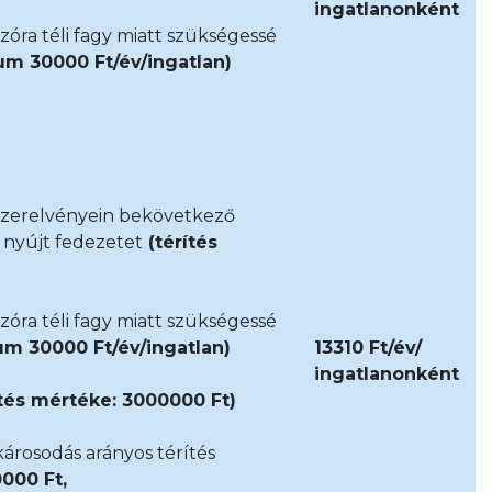
ingatlanonként
zóra téli fagy miatt szükségessé
um 30000 Ft/év/ingatlan)
 szerelvényein bekövetkező
a nyújt fedezetet
(térítés
zóra téli fagy miatt szükségessé
um 30000 Ft/év/ingatlan)
13310 Ft/év/
ingatlanonként
ítés mértéke: 3000000 Ft)
árosodás arányos térítés
000 Ft,