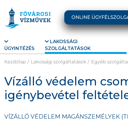
Ugrás a fő tartalomra
ONLINE ÜGYFÉLSZOLG
LAKOSSÁGI
ÜGYINTÉZÉS
SZOLGÁLTATÁSOK
Kezdőlap
Lakossági szolgáltatások
Egyéb szolgálta
Vízálló védelem cso
igénybevétel feltétel
VÍZÁLLÓ VÉDELEM MAGÁNSZEMÉLYEK (T