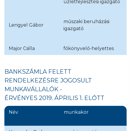
üzletfejlesztési igazgató
műszaki beruházási
Lengyel Gábor
igazgató
Major Csilla
főkönyvelő-helyettes
BANKSZÁMLA FELETT
RENDELKEZÉSRE JOGOSULT
MUNKAVÁLLALÓK -
ÉRVÉNYES 2019. ÁPRILIS 1. ELŐTT
Név
munkakör