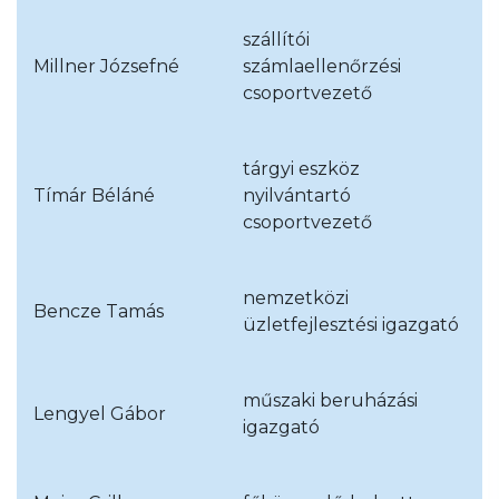
szállítói
Millner Józsefné
számlaellenőrzési
csoportvezető
tárgyi eszköz
Tímár Béláné
nyilvántartó
csoportvezető
nemzetközi
Bencze Tamás
üzletfejlesztési igazgató
műszaki beruházási
Lengyel Gábor
igazgató