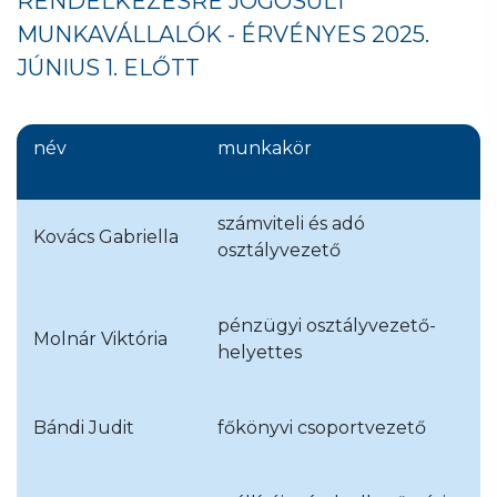
RENDELKEZÉSRE JOGOSULT
MUNKAVÁLLALÓK - ÉRVÉNYES 2025.
JÚNIUS 1. ELŐTT
név
munkakör
számviteli és adó
Kovács Gabriella
osztályvezető
pénzügyi osztályvezető-
Molnár Viktória
helyettes
Bándi Judit
főkönyvi csoportvezető