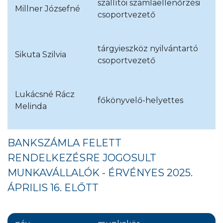
szállítói számlaellenőrzési
Millner Józsefné
csoportvezető
tárgyieszköz nyilvántartó
Sikuta Szilvia
csoportvezető
Lukácsné Rácz
főkönyvelő-helyettes
Melinda
BANKSZÁMLA FELETT
RENDELKEZÉSRE JOGOSULT
MUNKAVÁLLALÓK - ÉRVÉNYES 2025.
ÁPRILIS 16. ELŐTT