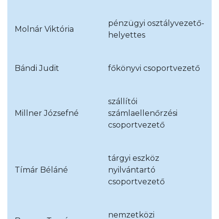
pénzügyi osztályvezető-
Molnár Viktória
helyettes
Bándi Judit
főkönyvi csoportvezető
szállítói
Millner Józsefné
számlaellenőrzési
csoportvezető
tárgyi eszköz
Tímár Béláné
nyilvántartó
csoportvezető
nemzetközi