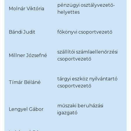
pénzügyi osztályvezető-
Molnár Viktória
helyettes
Bándi Judit
főkönyvi csoportvezető
szállítói számlaellenőrzési
Millner Józsefné
csoportvezető
tárgyi eszköz nyilvántartó
Tímár Béláné
csoportvezető
műszaki beruházási
Lengyel Gábor
igazgató