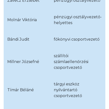
Závecz Erzsébet
pénzügyi osztályvezető
pénzügyi osztályvezető-
Molnár Viktória
helyettes
Bándi Judit
főkönyvi csoportvezető
szállítói
Millner Józsefné
számlaellenőrzési
csoportvezető
tárgyi eszköz
Tímár Béláné
nyilvántartó
csoportvezető