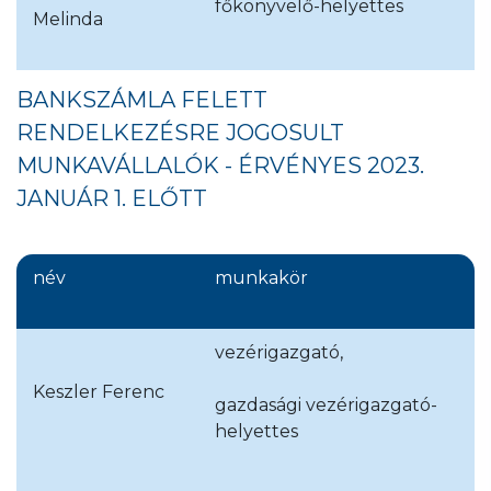
főkönyvelő-helyettes
Melinda
BANKSZÁMLA FELETT
RENDELKEZÉSRE JOGOSULT
MUNKAVÁLLALÓK - ÉRVÉNYES 2023.
JANUÁR 1. ELŐTT
név
munkakör
vezérigazgató,
Keszler Ferenc
gazdasági vezérigazgató-
helyettes