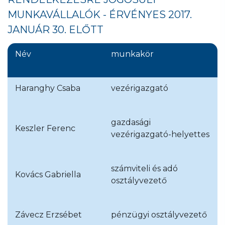
MUNKAVÁLLALÓK - ÉRVÉNYES 2017.
JANUÁR 30. ELŐTT
Név
munkakör
Haranghy Csaba
vezérigazgató
gazdasági
Keszler Ferenc
vezérigazgató-helyettes
számviteli és adó
Kovács Gabriella
osztályvezető
Závecz Erzsébet
pénzügyi osztályvezető