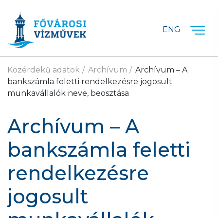
Ugrás a fő tartalomra
ENG
Közérdekű adatok
Archívum
Archívum – A
bankszámla feletti rendelkezésre jogosult
munkavállalók neve, beosztása
Archívum – A
bankszámla feletti
rendelkezésre
jogosult