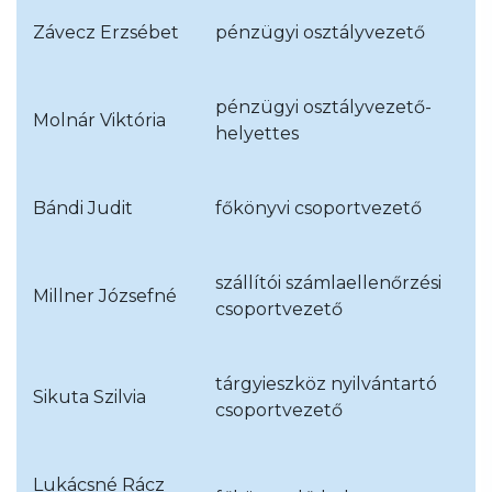
Závecz Erzsébet
pénzügyi osztályvezető
pénzügyi osztályvezető-
Molnár Viktória
helyettes
Bándi Judit
főkönyvi csoportvezető
szállítói számlaellenőrzési
Millner Józsefné
csoportvezető
tárgyieszköz nyilvántartó
Sikuta Szilvia
csoportvezető
Lukácsné Rácz