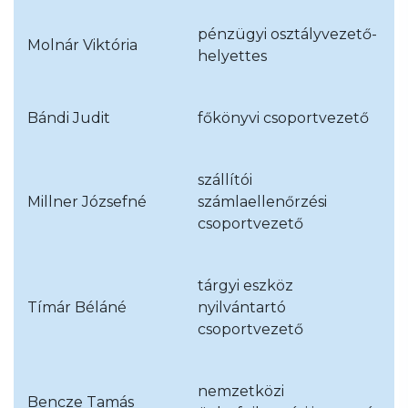
pénzügyi osztályvezető-
Molnár Viktória
helyettes
Bándi Judit
főkönyvi csoportvezető
szállítói
Millner Józsefné
számlaellenőrzési
csoportvezető
tárgyi eszköz
Tímár Béláné
nyilvántartó
csoportvezető
nemzetközi
Bencze Tamás