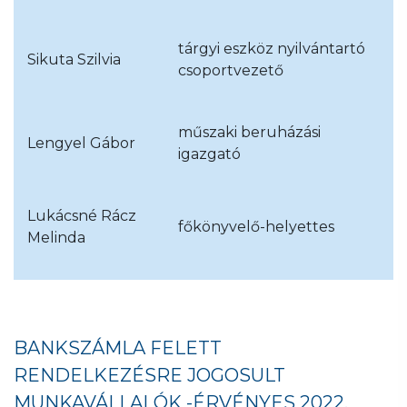
tárgyi eszköz nyilvántartó
Sikuta Szilvia
csoportvezető
műszaki beruházási
Lengyel Gábor
igazgató
Lukácsné Rácz
főkönyvelő-helyettes
Melinda
BANKSZÁMLA FELETT
RENDELKEZÉSRE JOGOSULT
MUNKAVÁLLALÓK -ÉRVÉNYES 2022.