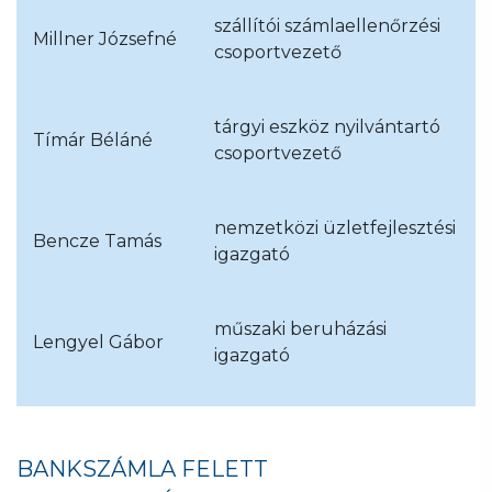
szállítói számlaellenőrzési
Millner Józsefné
csoportvezető
tárgyi eszköz nyilvántartó
Tímár Béláné
csoportvezető
nemzetközi üzletfejlesztési
Bencze Tamás
igazgató
műszaki beruházási
Lengyel Gábor
igazgató
BANKSZÁMLA FELETT