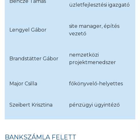
Bencze Tamás
üzletfejlesztési igazgató
site manager, építés
Lengyel Gábor
vezető
nemzetközi
Brandstätter Gábor
projektmenedszer
Major Csilla
főkönyvelő-helyettes
Szeibert Krisztina
pénzügyi ügyintéző
BANKSZÁMLA FELETT