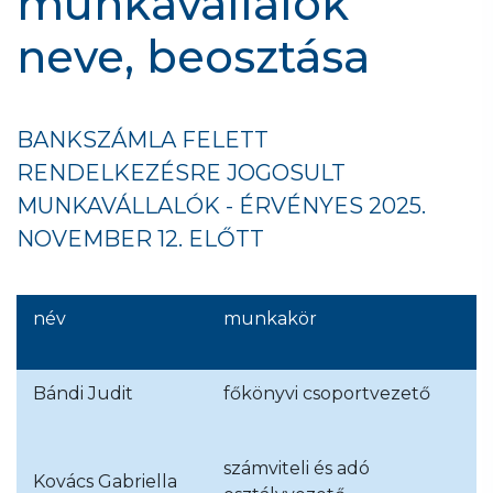
munkavállalók
neve, beosztása
BANKSZÁMLA FELETT
RENDELKEZÉSRE JOGOSULT
MUNKAVÁLLALÓK - ÉRVÉNYES 2025.
NOVEMBER 12. ELŐTT
név
munkakör
Bándi Judit
főkönyvi csoportvezető
számviteli és adó
Kovács Gabriella