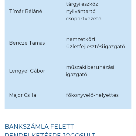
tárgyi eszköz
Tímár Béláné
nyilvántartó
csoportvezető
nemzetközi
Bencze Tamás
üzletfejlesztési igazgató
műszaki beruházási
Lengyel Gábor
igazgató
Major Csilla
főkönyvelő-helyettes
BANKSZÁMLA FELETT
RENDELKEZÉSRE JOGOSULT