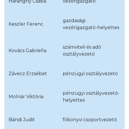
Haranghy Csaba
vezérigazgató
gazdasági
Keszler Ferenc
vezérigazgató-helyettes
számviteli és adó
Kovács Gabriella
osztályvezető
Závecz Erzsébet
pénzügyi osztályvezető
pénzügyi osztályvezető-
Molnár Viktória
helyettes
Bándi Judit
főkönyvi csoportvezető