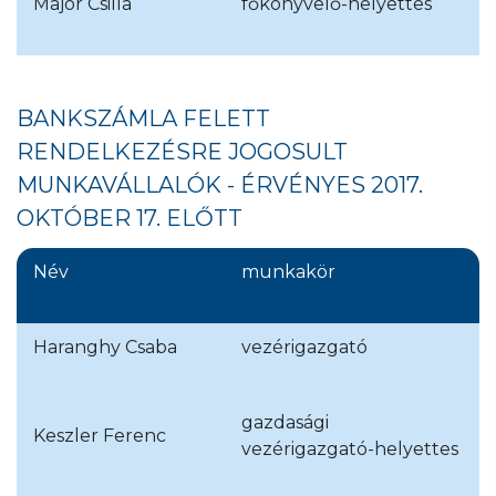
Major Csilla
főkönyvelő-helyettes
BANKSZÁMLA FELETT
RENDELKEZÉSRE JOGOSULT
MUNKAVÁLLALÓK - ÉRVÉNYES 2017.
OKTÓBER 17. ELŐTT
Név
munkakör
Haranghy Csaba
vezérigazgató
gazdasági
Keszler Ferenc
vezérigazgató-helyettes