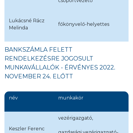
csoportvezető
Lukácsné Rácz
főkönyvelő-helyettes
Melinda
BANKSZÁMLA FELETT
RENDELKEZÉSRE JOGOSULT
MUNKAVÁLLALÓK - ÉRVÉNYES 2022.
NOVEMBER 24. ELŐTT
név
munkakör
vezérigazgató,
Keszler Ferenc
gazdasági vezérigazgató-