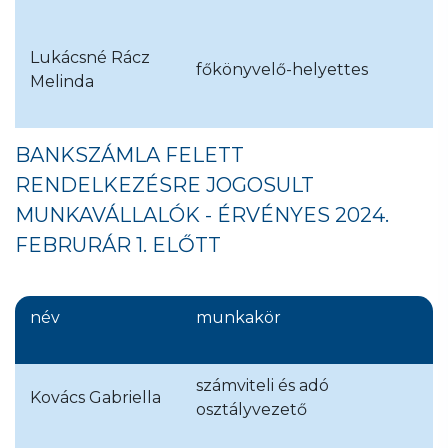
Lukácsné Rácz
főkönyvelő-helyettes
Melinda
BANKSZÁMLA FELETT
RENDELKEZÉSRE JOGOSULT
MUNKAVÁLLALÓK - ÉRVÉNYES 2024.
FEBRURÁR 1. ELŐTT
név
munkakör
számviteli és adó
Kovács Gabriella
osztályvezető