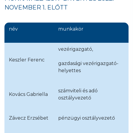
NOVEMBER 1. ELŐTT
név
munkakör
vezérigazgató,
Keszler Ferenc
gazdasági vezérigazgató-
helyettes
számviteli és adó
Kovács Gabriella
osztályvezető
Závecz Erzsébet
pénzügyi osztályvezető