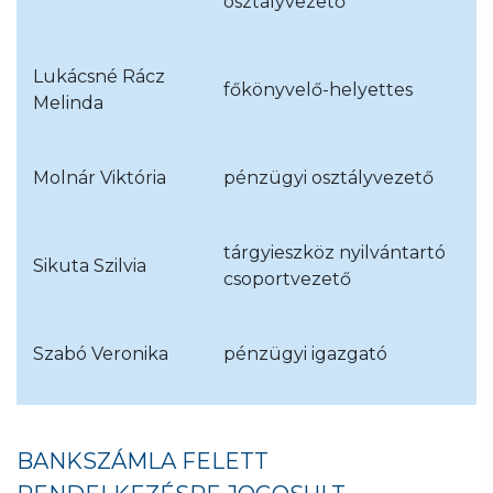
osztályvezető
Lukácsné Rácz
főkönyvelő-helyettes
Melinda
Molnár Viktória
pénzügyi osztályvezető
tárgyieszköz nyilvántartó
Sikuta Szilvia
csoportvezető
Szabó Veronika
pénzügyi igazgató
BANKSZÁMLA FELETT