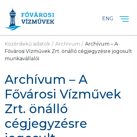
Ugrás a fő tartalomra
ENG
Közérdekű adatok
Archívum
Archívum – A
Fővárosi Vízművek Zrt. önálló cégjegyzésre jogosult
munkavállalói
Archívum – A
Fővárosi Vízművek
Zrt. önálló
cégjegyzésre