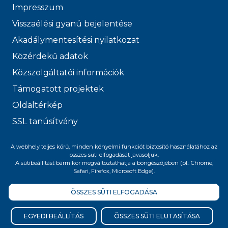
Impresszum
Visszaélési gyanú bejelentése
Akadálymentesítési nyilatkozat
Közérdekű adatok
Közszolgáltatói információk
Támogatott projektek
Oldaltérkép
SSL tanúsítvány
© 2026 FŐVÁROSI
A webhely teljes körű, minden kényelmi funkciót biztosító használatához az
összes süti elfogadását javasoljuk.
VÍZMŰVEK
A sütibeállítást bármikor megváltoztathatja a böngészőjében (pl.: Chrome,
Safari, Firefox, Microsoft Edge).
ÖSSZES SÜTI ELFOGADÁSA
Felnőttképzési nyilvántartási szám:
B/2020/005400
EGYEDI BEÁLLÍTÁS
ÖSSZES SÜTI ELUTASÍTÁSA