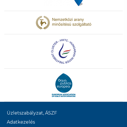
Üzletszabályzat, ÁSZF
Adatkezelés