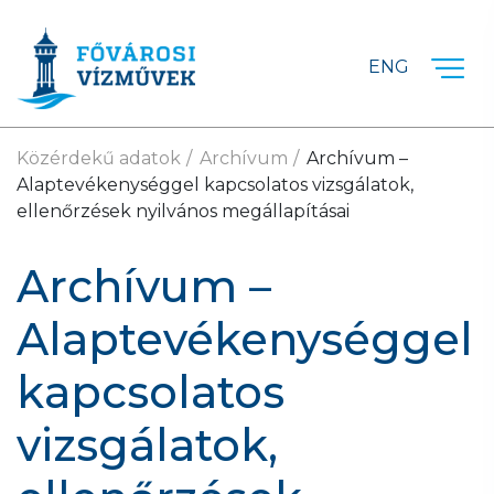
Ugrás a fő tartalomra
ENG
Közérdekű adatok
Archívum
Archívum –
Alaptevékenységgel kapcsolatos vizsgálatok,
ellenőrzések nyilvános megállapításai
Archívum –
Alaptevékenységgel
kapcsolatos
vizsgálatok,