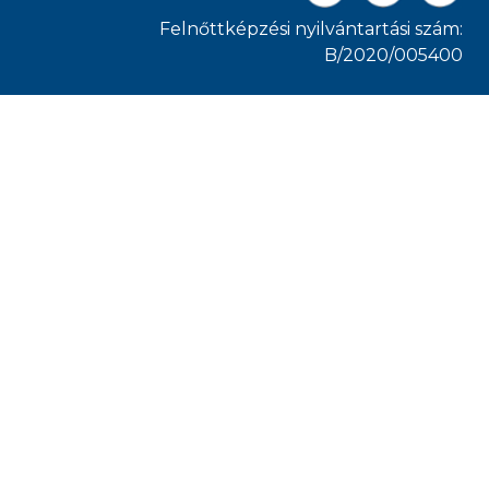
Felnőttképzési nyilvántartási szám:
B/2020/005400