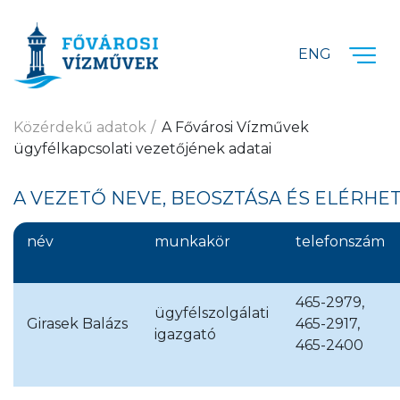
Ugrás a fő tartalomra
ENG
Közérdekű adatok
A Fővárosi Vízművek
ügyfélkapcsolati vezetőjének adatai
A VEZETŐ NEVE, BEOSZTÁSA ÉS ELÉRHE
név
munkakör
telefonszám
465-2979,
ügyfélszolgálati
Girasek Balázs
465-2917,
igazgató
465-2400