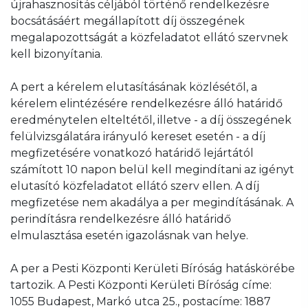
újrahasznosítás céljából történő rendelkezésre
bocsátásáért megállapított díj összegének
megalapozottságát a közfeladatot ellátó szervnek
kell bizonyítania.
A pert a kérelem elutasításának közlésétől, a
kérelem elintézésére rendelkezésre álló határidő
eredménytelen elteltétől, illetve - a díj összegének
felülvizsgálatára irányuló kereset esetén - a díj
megfizetésére vonatkozó határidő lejártától
számított 10 napon belül kell megindítani az igényt
elutasító közfeladatot ellátó szerv ellen. A díj
megfizetése nem akadálya a per megindításának. A
perindításra rendelkezésre álló határidő
elmulasztása esetén igazolásnak van helye.
A per a Pesti Központi Kerületi Bíróság hatáskörébe
tartozik. A Pesti Központi Kerületi Bíróság címe:
1055 Budapest, Markó utca 25., postacíme: 1887