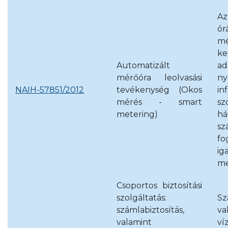
Az
ór
mé
ke
Automatizált
a
mérőóra leolvasási
ny
NAIH-57851/2012
tevékenység (Okos
in
mérés - smart
s
metering)
há
sz
fo
ig
me
Csoportos biztosítási
szolgáltatás:
Sz
számlabiztosítás,
va
valamint
ví