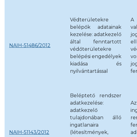
Védterületekre
A 
belépők adatainak
v
kezelése: adatkezelő
jo
által fenntartott
e
NAIH-51486/2012
védőterületekre
vé
belépési engedélyek
vo
kiadása és
jo
nyilvántartással
fe
Beléptető rendszer
adatkezelése:
Az
adatkezelő
in
tulajdonában álló
re
ingatlanaira
f
NAIH-51143/2012
(létesítmények,
ad