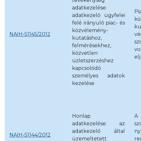
tevékenység
adatkezelése:
P
adatkezelő ügyfelei
kö
felé irányuló piac- és
ku
közvélemény-
NAIH-51145/2012
v
kutatáshoz,
sz
felmérésekhez,
vo
közvetlen
el
üzletszerzéshez
kapcsolódó
személyes adatok
kezelése
Honlap
A
adatkezelése: az
sz
adatkezelő által
n
NAIH-51144/2012
üzemeltetett
re