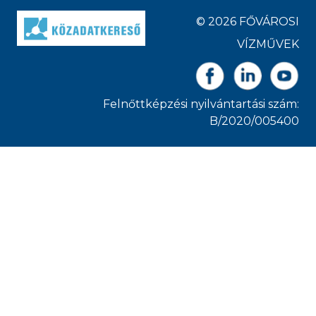
© 2026 FŐVÁROSI
VÍZMŰVEK
Felnőttképzési nyilvántartási szám:
B/2020/005400