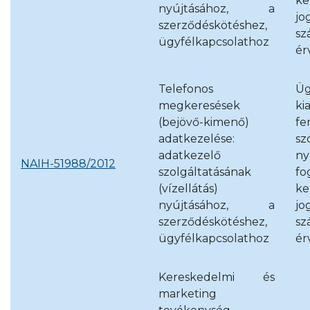
ke
nyújtásához, a
jo
szerződéskötéshez,
sz
ügyfélkapcsolathoz
ér
Telefonos
Üg
megkeresések
k
(bejövő-kimenő)
fe
adatkezelése:
sz
adatkezelő
ny
NAIH-51988/2012
szolgáltatásának
fo
(vízellátás)
ke
nyújtásához, a
jo
szerződéskötéshez,
sz
ügyfélkapcsolathoz
ér
Kereskedelmi és
marketing