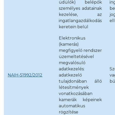
üdülők) belépők
in
személyes adatainak
be
kezelése, az
jo
ingatlangazdálkodás
el
keretein belül
Elektronikus
(kamerás)
megfigyelő rendszer
üzemeltetésével
megvalósuló
adatkezelés:
S
NAIH-51992/2012
adatkezelő
va
tulajdonában álló
bű
létesítmények
vonatkozásában
kamerák képeinek
automatikus
rögzítése