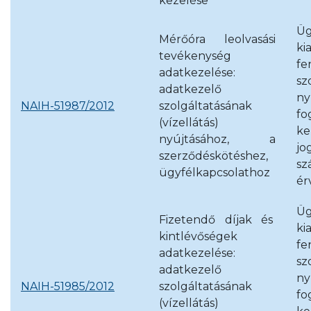
kezelése
Üg
Mérőóra leolvasási
k
tevékenység
fe
adatkezelése:
sz
adatkezelő
ny
NAIH-51987/2012
szolgáltatásának
fo
(vízellátás)
ke
nyújtásához, a
jo
szerződéskötéshez,
sz
ügyfélkapcsolathoz
ér
Üg
Fizetendő díjak és
k
kintlévőségek
fe
adatkezelése:
sz
adatkezelő
ny
NAIH-51985/2012
szolgáltatásának
fo
(vízellátás)