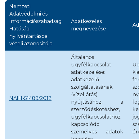
Nemzeti
Adatvédelmi és
Információszabadság
Adatkezelés
Ad
Hatóság
megnevezése
nyilvántartásba
vételi azonosítója
Általános
ügyfélkapcsolat
Üg
adatkezelése:
k
adatkezelő
fe
szolgáltatásának
sz
(vízellátás)
ny
NAIH-51489/2012
nyújtásához, a
fo
szerződéskötéshez,
ke
ügyfélkapcsolathoz
jo
kapcsolódó
sz
személyes adatok
ér