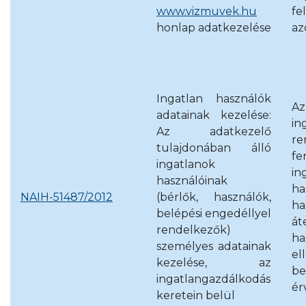
www.vizmuvek.hu
fe
honlap adatkezelése
az
Ingatlan használók
Az
adatainak kezelése:
in
Az adatkezelő
re
tulajdonában álló
f
ingatlanok
in
használóinak
ha
NAIH-51487/2012
(bérlők, használók,
ha
belépési engedéllyel
át
rendelkezők)
ha
személyes adatainak
el
kezelése, az
be
ingatlangazdálkodás
ér
keretein belül