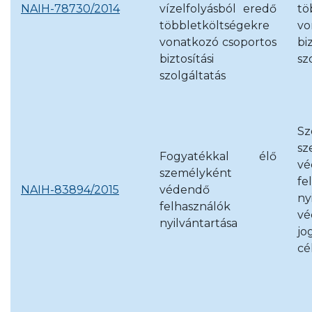
NAIH-78730/2014
vízelfolyásból eredő
tö
többletköltségekre
vo
vonatkozó csoportos
bi
biztosítási
sz
szolgáltatás
Sz
sz
Fogyatékkal élő
vé
személyként
fe
NAIH-83894/2015
védendő
ny
felhasználók
vé
nyilvántartása
jo
cé