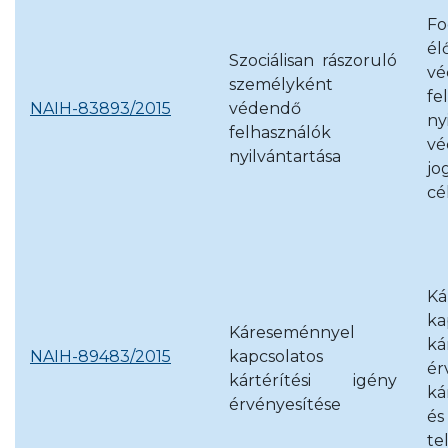
Fo
é
Szociálisan rászoruló
vé
személyként
fe
NAIH-83893/2015
védendő
ny
felhasználók
vé
nyilvántartása
jo
cé
Ká
ka
Káreseménnyel
ká
NAIH-89483/2015
kapcsolatos
é
kártérítési igény
ká
érvényesítése
é
te