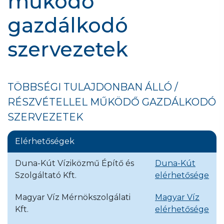
működő
gazdálkodó
szervezetek
TÖBBSÉGI TULAJDONBAN ÁLLÓ /
RÉSZVÉTELLEL MŰKÖDŐ GAZDÁLKODÓ
SZERVEZETEK
Elérhetőségek
Duna-Kút Víziközmű Építő és
Duna-Kút
Szolgáltató Kft.
elérhetősége
Magyar Víz Mérnökszolgálati
Magyar Víz
Kft.
elérhetősége