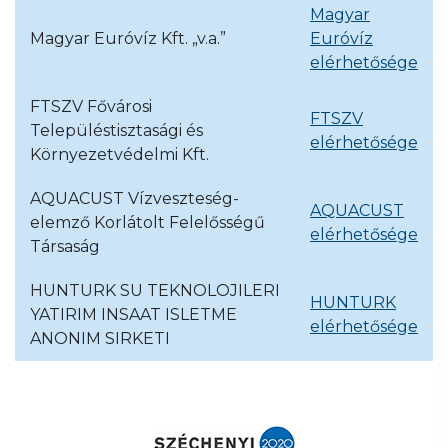
Magyar
Magyar Euróvíz Kft. „v.a.”
Euróvíz
elérhetősége
FTSZV Fővárosi
FTSZV
Településtisztasági és
elérhetősége
Környezetvédelmi Kft.
AQUACUST Vízveszteség-
AQUACUST
elemző Korlátolt Felelősségű
elérhetősége
Társaság
HUNTURK SU TEKNOLOJILERI
HUNTURK
YATIRIM INSAAT ISLETME
elérhetősége
ANONIM SIRKETI