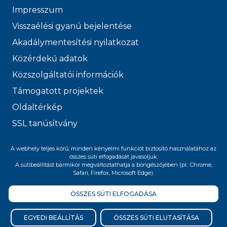
Impresszum
Visszaélési gyanú bejelentése
Akadálymentesítési nyilatkozat
Közérdekű adatok
Közszolgáltatói információk
Támogatott projektek
Oldaltérkép
SSL tanúsítvány
© 2026 FŐVÁROSI
A webhely teljes körű, minden kényelmi funkciót biztosító használatához az
összes süti elfogadását javasoljuk.
VÍZMŰVEK
A sütibeállítást bármikor megváltoztathatja a böngészőjében (pl.: Chrome,
Safari, Firefox, Microsoft Edge).
ÖSSZES SÜTI ELFOGADÁSA
Felnőttképzési nyilvántartási szám:
B/2020/005400
EGYEDI BEÁLLÍTÁS
ÖSSZES SÜTI ELUTASÍTÁSA