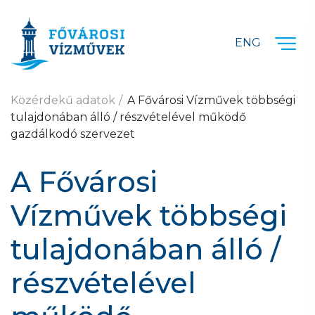
Ugrás a fő tartalomra
ENG
Közérdekű adatok
A Fővárosi Vízművek többségi
tulajdonában álló / részvételével működő
gazdálkodó szervezet
A Fővárosi
Vízművek többségi
tulajdonában álló /
részvételével