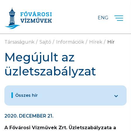
Ugrás a fő tartalomra
ENG
Társaságunk
Sajtó
Információk
Hírek
Hír
Megújult az
üzletszabályzat
Összes hír
2020. DECEMBER 21.
A Fővárosi Vízművek Zrt. Üzletszabályzata a