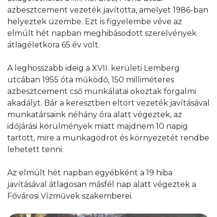
azbesztcement vezeték javította, amelyet 1986-ban
helyeztek üzembe. Ezt is figyelembe véve az
elmúlt hét napban meghibásodott szerelvények
átlagéletkora 65 év volt.
A leghosszabb ideig a XVII. kerületi Lemberg
utcában 1955 óta működő, 150 milliméteres
azbesztcement cső munkálatai okoztak forgalmi
akadályt. Bár a keresztben eltört vezeték javításával
munkatársaink néhány óra alatt végeztek, az
időjárási körülmények miatt majdnem 10 napig
tartott, mire a munkagödröt és környezetét rendbe
lehetett tenni.
Az elmúlt hét napban egyébként a 19 hiba
javításával átlagosan másfél nap alatt végeztek a
Fővárosi Vízművek szakemberei.