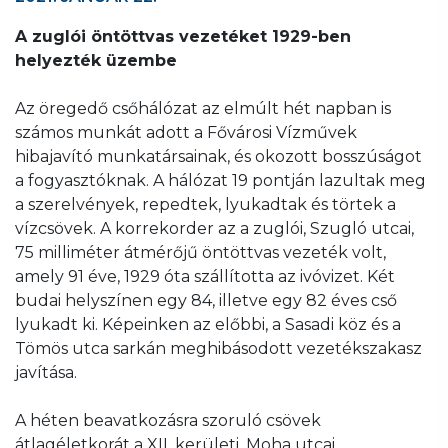
A zuglói öntöttvas vezetéket 1929-ben
helyezték üzembe
Az öregedő csőhálózat az elmúlt hét napban is
számos munkát adott a Fővárosi Vízművek
hibajavító munkatársainak, és okozott bosszúságot
a fogyasztóknak. A hálózat 19 pontján lazultak meg
a szerelvények, repedtek, lyukadtak és törtek a
vízcsövek. A korrekorder az a zuglói, Szugló utcai,
75 milliméter átmérőjű öntöttvas vezeték volt,
amely 91 éve, 1929 óta szállította az ivóvizet. Két
budai helyszínen egy 84, illetve egy 82 éves cső
lyukadt ki. Képeinken az előbbi, a Sasadi köz és a
Tömös utca sarkán meghibásodott vezetékszakasz
javítása.
A héten beavatkozásra szoruló csövek
átlagéletkorát a XII. kerületi, Moha utcai