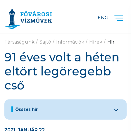
Ugrás a fő tartalomra
ENG
Társaságunk
Sajtó
Információk
Hírek
Hír
91 éves volt a héten
eltört legöregebb
cső
Összes hír
2021. JANUÁR 22.