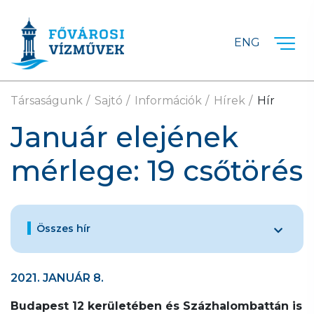
Ugrás a fő tartalomra
ENG
Társaságunk
Sajtó
Információk
Hírek
Hír
Január elejének
mérlege: 19 csőtörés
Összes hír
2021. JANUÁR 8.
Budapest 12 kerületében és Százhalombattán is