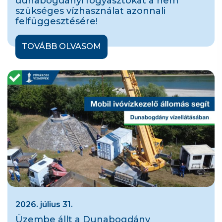
dunabogdányi fogyasztókat a nem
szükséges vízhasználat azonnali
felfüggesztésére!
TOVÁBB OLVASOM
2026. július 31.
Üzembe állt a Dunabogdány