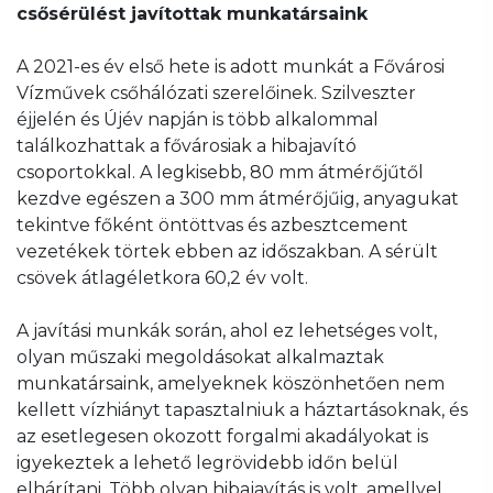
csősérülést javítottak munkatársaink
A 2021-es év első hete is adott munkát a Fővárosi
Vízművek csőhálózati szerelőinek. Szilveszter
éjjelén és Újév napján is több alkalommal
találkozhattak a fővárosiak a hibajavító
csoportokkal. A legkisebb, 80 mm átmérőjűtől
kezdve egészen a 300 mm átmérőjűig, anyagukat
tekintve főként öntöttvas és azbesztcement
vezetékek törtek ebben az időszakban. A sérült
csövek átlagéletkora 60,2 év volt.
A javítási munkák során, ahol ez lehetséges volt,
olyan műszaki megoldásokat alkalmaztak
munkatársaink, amelyeknek köszönhetően nem
kellett vízhiányt tapasztalniuk a háztartásoknak, és
az esetlegesen okozott forgalmi akadályokat is
igyekeztek a lehető legrövidebb időn belül
elhárítani. Több olyan hibajavítás is volt, amellyel