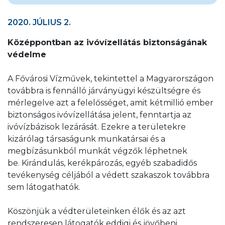
2020. JÚLIUS 2.
Középpontban az ivóvízellátás biztonságának
védelme
A Fővárosi Vízművek, tekintettel a Magyarországon
továbbra is fennálló járványügyi készültségre és
mérlegelve azt a felelősséget, amit kétmillió ember
biztonságos ivóvízellátása jelent, fenntartja az
ivóvízbázisok lezárását. Ezekre a területekre
kizárólag társaságunk munkatársai és a
megbízásunkból munkát végzők léphetnek
be. Kirándulás, kerékpározás, egyéb szabadidős
tevékenység céljából a védett szakaszok továbbra
sem látogathatók.
Köszönjük a védterületeinken élők és az azt
rendszeresen látogatók eddigi és jövőbeni