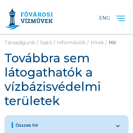
Ugrás a fő tartalomra
ENG
Társaságunk
Sajtó
Információk
Hírek
Hír
Továbbra sem
látogathatók a
vízbázisvédelmi
területek
Összes hír