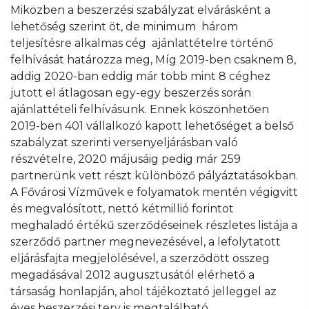
Miközben a beszerzési szabályzat elvárásként a
lehetőség szerint öt, de minimum három
teljesítésre alkalmas cég ajánlattételre történő
felhívását határozza meg, Míg 2019-ben csaknem 8,
addig 2020-ban eddig már több mint 8 céghez
jutott el átlagosan egy-egy beszerzés során
ajánlattételi felhívásunk. Ennek köszönhetően
2019-ben 401 vállalkozó kapott lehetőséget a belső
szabályzat szerinti versenyeljárásban való
részvételre, 2020 májusáig pedig már 259
partnerünk vett részt különböző pályáztatásokban.
A Fővárosi Vízművek e folyamatok mentén végigvitt
és megvalósított, nettó kétmillió forintot
meghaladó értékű szerződéseinek részletes listája a
szerződő partner megnevezésével, a lefolytatott
eljárásfajta megjelölésével, a szerződött összeg
megadásával 2012 augusztusától elérhető a
társaság honlapján, ahol tájékoztató jelleggel az
éves beszerzési terv is megtalálható.