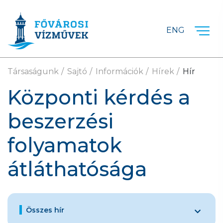
Ugrás a fő tartalomra
ENG
Társaságunk
Sajtó
Információk
Hírek
Hír
Központi kérdés a
beszerzési
folyamatok
átláthatósága
Összes hír