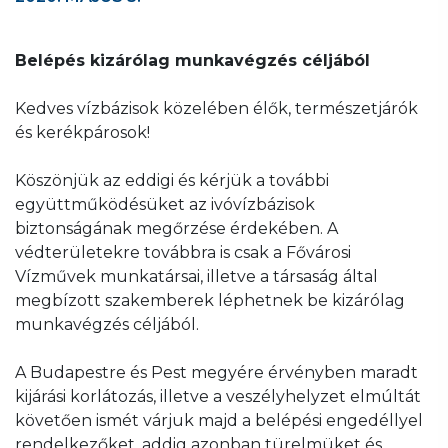
Belépés kizárólag munkavégzés céljából
Kedves vízbázisok közelében élők, természetjárók
és kerékpárosok!
Köszönjük az eddigi és kérjük a további
együttműködésüket az ivóvízbázisok
biztonságának megőrzése érdekében. A
védterületekre továbbra is csak a Fővárosi
Vízművek munkatársai, illetve a társaság által
megbízott szakemberek léphetnek be kizárólag
munkavégzés céljából.
A Budapestre és Pest megyére érvényben maradt
kijárási korlátozás, illetve a veszélyhelyzet elmúltát
követően ismét várjuk majd a belépési engedéllyel
rendelkezőket, addig azonban türelmüket és