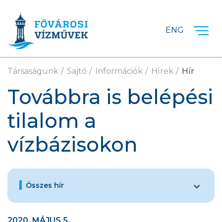
Ugrás a fő tartalomra
ENG
Társaságunk
Sajtó
Információk
Hírek
Hír
Továbbra is belépési
tilalom a
vízbázisokon
Összes hír
2020. MÁJUS 5.