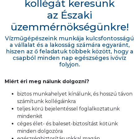
kollégát keresünk
az Északi
üzemmérnökségünkre!
Vízműgépészeink munkája kulcsfontosságú
a vállalat és a lakosság számára egyaránt,
hiszen az ő feladatuk többek között, hogy a
csapból minden nap egészséges ivóvíz
folyjon.
Miért éri meg nálunk dolgozni?
biztos munkahelyet kínálunk, és hosszú távon
számítunk kollégáinkra
teljes körű bejelentéssel foglalkoztatunk
mindenkit
céges élet- és baleset-biztosítást kötünk
minden dolgozóra
egészségbiztosításunkkal magán