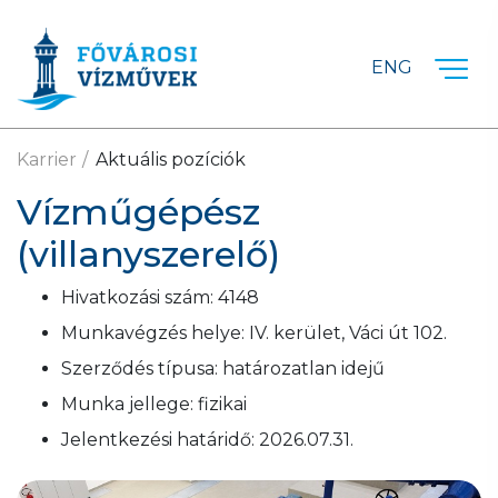
Ugrás a fő tartalomra
ENG
Karrier
Aktuális pozíciók
Vízműgépész
(villanyszerelő)
Hivatkozási szám:
4148
Munkavégzés helye:
IV. kerület, Váci út 102.
Szerződés típusa:
határozatlan idejű
Munka jellege:
fizikai
Jelentkezési határidő:
2026.07.31.