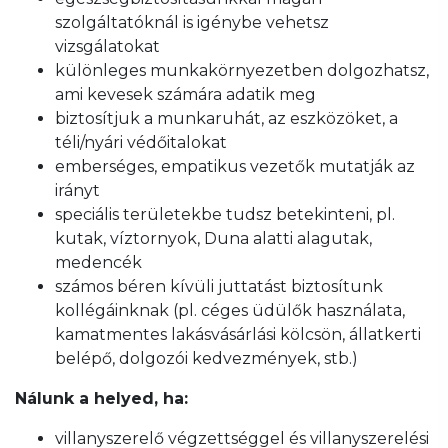
szolgáltatóknál is igénybe vehetsz
vizsgálatokat
különleges munkakörnyezetben dolgozhatsz,
ami kevesek számára adatik meg
biztosítjuk a munkaruhát, az eszközöket, a
téli/nyári védőitalokat
emberséges, empatikus vezetők mutatják az
irányt
speciális területekbe tudsz betekinteni, pl.
kutak, víztornyok, Duna alatti alagutak,
medencék
számos béren kívüli juttatást biztosítunk
kollégáinknak (pl. céges üdülők használata,
kamatmentes lakásvásárlási kölcsön, állatkerti
belépő, dolgozói kedvezmények, stb.)
Nálunk a helyed, ha:
villanyszerelő végzettséggel és villanyszerelési