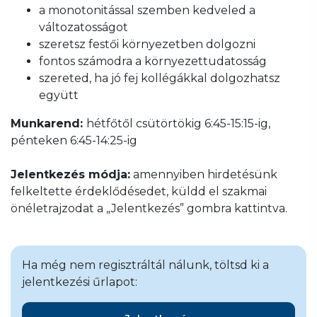
a monotonitással szemben kedveled a
változatosságot
szeretsz festői környezetben dolgozni
fontos számodra a környezettudatosság
szereted, ha jó fej kollégákkal dolgozhatsz
együtt
Munkarend:
hétfőtől csütörtökig 6:45-15:15-ig,
pénteken 6:45-14:25-ig
Jelentkezés módja:
amennyiben hirdetésünk
felkeltette érdeklődésedet, küldd el szakmai
önéletrajzodat a „Jelentkezés” gombra kattintva.
Ha még nem regisztráltál nálunk, töltsd ki a
jelentkezési űrlapot: