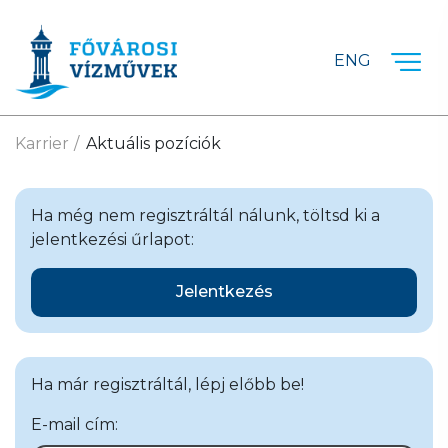
Ugrás a fő tartalomra
ENG
Karrier
Aktuális pozíciók
Ha még nem regisztráltál nálunk, töltsd ki a
jelentkezési űrlapot:
Jelentkezés
Ha már regisztráltál, lépj előbb be!
E-mail cím: