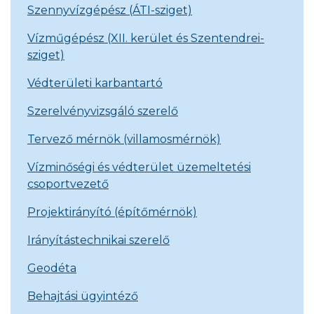
Szennyvízgépész (ÁTI-sziget)
Vízműgépész (XII. kerület és Szentendrei-
sziget)
Védterületi karbantartó
Szerelvényvizsgáló szerelő
Tervező mérnök (villamosmérnök)
Vízminőségi és védterület üzemeltetési
csoportvezető
Projektirányító (építőmérnök)
Irányítástechnikai szerelő
Geodéta
Behajtási ügyintéző