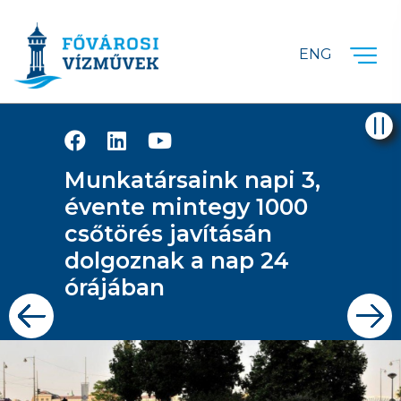
Ugrás a fő tartalomra
ENG
Munkatársaink napi 3,
évente mintegy 1000
csőtörés javításán
dolgoznak a nap 24
órájában