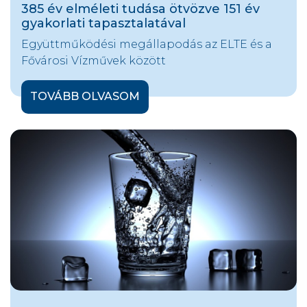
385 év elméleti tudása ötvözve 151 év
gyakorlati tapasztalatával
Együttműködési megállapodás az ELTE és a
Fővárosi Vízművek között
TOVÁBB OLVASOM