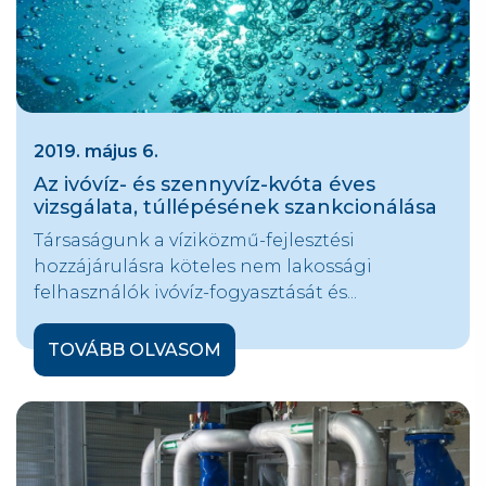
2019. május 6.
Az ivóvíz- és szennyvíz-kvóta éves
vizsgálata, túllépésének szankcionálása
Társaságunk a víziközmű-fejlesztési
hozzájárulásra köteles nem lakossági
felhasználók ivóvíz-fogyasztását és...
TOVÁBB OLVASOM