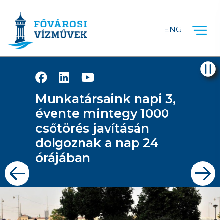
Ugrás a fő tartalomra
ENG
Munkatársaink napi 3,
évente mintegy 1000
csőtörés javításán
dolgoznak a nap 24
órájában