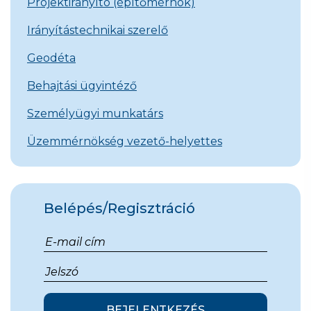
Projektirányító (építőmérnök)
Irányítástechnikai szerelő
Geodéta
Behajtási ügyintéző
Személyügyi munkatárs
Üzemmérnökség vezető-helyettes
Belépés/Regisztráció
BEJELENTKEZÉS