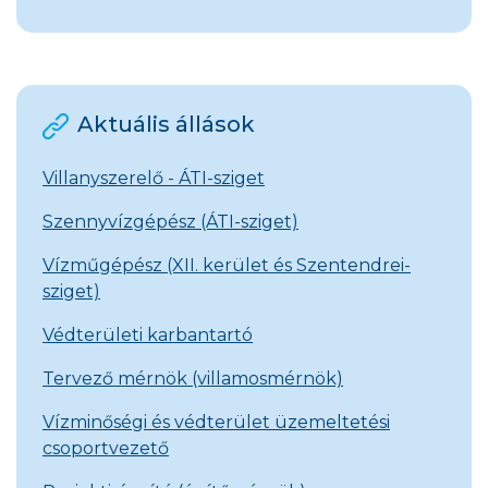
Aktuális állások
Villanyszerelő - ÁTI-sziget
Szennyvízgépész (ÁTI-sziget)
Vízműgépész (XII. kerület és Szentendrei-
sziget)
Védterületi karbantartó
Tervező mérnök (villamosmérnök)
Vízminőségi és védterület üzemeltetési
csoportvezető