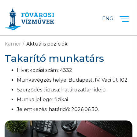
Ugrás a fő tartalomra
ENG
Karrier
Aktuális pozíciók
Takarító munkatárs
Hivatkozási szám:
4332
Munkavégzés helye:
Budapest, IV. Váci út 102.
Szerződés típusa:
határozatlan idejű
Munka jellege:
fizikai
Jelentkezési határidő:
2026.06.30.