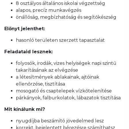
8 osztályos általános iskolai végzettség
alapos, precíz munkavégzés
önállóság, megbízhatóság és segítőkészség
Előnyt jelenthet:
hasonló területen szerzett tapasztalat
Feladataid lesznek:
folyosók, irodák, vizes helyiségek napi szintű
takarításának az elvégzése
a létesítmények ablakainak, ajtóinak
ellenőrzése, tisztítása
mosogató és csaptelepek vízkőtelenítése
párkányok, falburkolatok, lábazatok tisztítása
Mit kínálunk mi?
nyugdíjba beszámító jövedelmed lesz
korrekt, bejelentett bérezésre számíthatsz